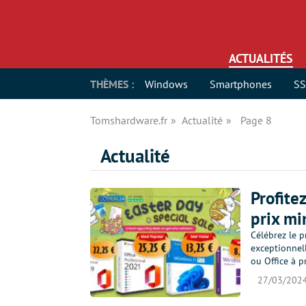
ACTUALITÉS
THÈMES :
Windows
Smartphones
S
Tomshardware.fr
Actualité
Page 8
Actualité
Profite
prix mi
Célébrez le p
exceptionnel
ou Office à p
27/03/202