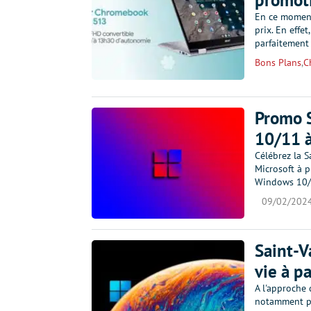
promot
En ce moment
prix. En effe
parfaitement
Bons Plans
,
C
Promo S
10/11 à
Célébrez la S
Microsoft à p
Windows 10/1
09/02/202
Saint-V
vie à p
A l'approche 
notamment pr