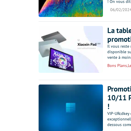
! On vous dit
06/02/202
La tabl
promoti
Il vous reste
disponible su
vente à moin
Bons Plans
,
L
Promoti
10/11 P
!
VIP-URcdkey 
exceptionnell
dessous comm