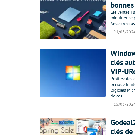
bonnes a
Les ventes F
minuit et se 
Amazon vous o
21/03/202
Windows
clés au
VIP-URc
Profitez des 
période limi
logiciels Mic
de ces…
15/03/202
Godeal2
clés de