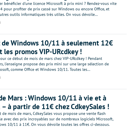
r bénéficier d'une licence Microsoft à prix mini ? Rendez-vous vite
 pour profiter de prix cassé sur Windows ou encore Office, et
tres outils informatiques très utiles. On vous dévoile…
4
z de Windows 10/11 à seulement 12€
 les promos VIP-URcdkey !
 pour ce début de mois de mars chez VIP-URcdkey ! Pendant
s, l'enseigne propose des prix mini sur une large sélection de
crosoft, comme Office et Windows 10/11. Toutes les…
4
de Mars : Windows 10/11 à vie et à
u – à partir de 11€ chez CdkeySales !
t de mois de mars, CdkeySales vous propose une vente flash
e avec des prix incroyables sur de nombreux logiciels Microsoft,
s 10/11 à 11€. On vous dévoile toutes les offres ci-dessous.