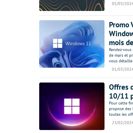
05/03/202
Promo V
Windows
mois de
Rendez-vous 
de mars et pr
vous détaille
01/03/202
Offres 
10/11 
Pour cette fi
propose des 
toutes les of
23/02/202