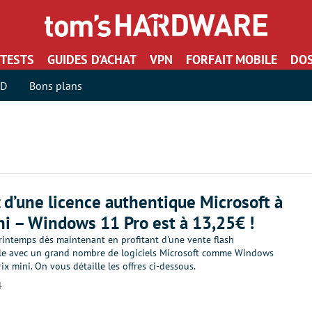
TESTS
GUIDES D’ACHAT
VPN
FORFAIT MOBILE
DOS
SD
Bons plans
z d’une licence authentique Microsoft à
ni – Windows 11 Pro est à 13,25€ !
rintemps dès maintenant en profitant d'une vente flash
le avec un grand nombre de logiciels Microsoft comme Windows
rix mini. On vous détaille les offres ci-dessous.
4