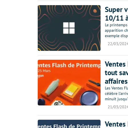
Super v
10/11 à
Le printemps 
apparition c
exemple disp
22/03/202
Ventes 
tout sa
affaires
Les Ventes F
célèbre l'arr
minuit jusqu
21/03/202
Ventes 