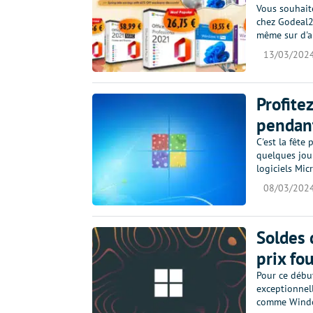
Vous souhaite
chez Godeal24
même sur d'au
13/03/202
Profite
pendant
C'est la fête
quelques jour
logiciels Mi
08/03/202
Soldes 
prix fo
Pour ce débu
exceptionnell
comme Window