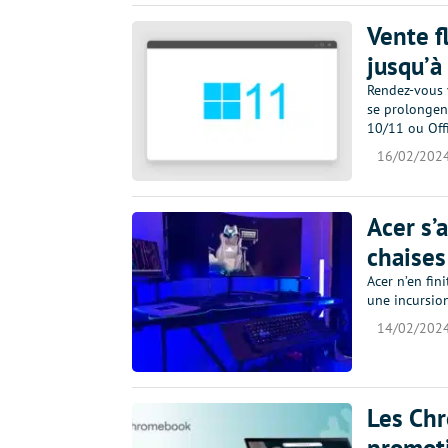
Vente f
jusqu’à
Rendez-vous v
se prolongen
10/11 ou Offi
16/02/202
Acer s’
chaises
Acer n’en fini
une incursio
14/02/202
Les Ch