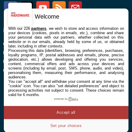
Facebook
Twitter
Youtube
RSS
Newsletter
Welcome
With our 226
partners
, we wish to store and access information on
ENTREPRISE
À PROPOS
your devices (cookies, pixels in emails, etc.), combine and share
your personal data with our partners, whether collected on this
website or in our emails, already held by some of us, or obtained
Confidentialité et Cookies
Contact
later, including in other contexts.
Processing this data (identifiers, browsing, preferences, purchases,
Mentions légales et CGU
loyalty programs, IP, postal addresses and emails, phone, precise
geolocation, etc.) allows developing and offering you services,
Préférences Cookies
content, commercial offers and ads across your devices and
screens (including by email, post, SMS, phone, audio, and video),
Qui sommes nous
personalising them, measuring their performance, and analysing
audiences.
You can "accept all" and withdraw your consent at any time via the
"cookie" icon
. You can also "set detailed preferences" and object to
processing activities not subject to consent. These choices remain
valid for 6 months.
powered by
© 2026 Galaxie Media Tous droits réservés
Accept all
Set your choices