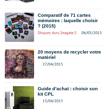
Comparatif de 71 cartes
mémoires : laquelle choisir
? (2015)
Disques durs
,
Seagate
,
Stockage
06/05/2015
,
Toshiba
,
We
20 moyens de recycler votre
matériel
27/04/2015
Guide d’achat : choisir son
kit CPL
15/04/2015