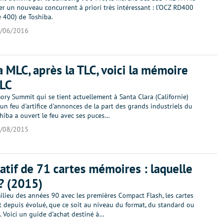
r un nouveau concurrent à priori très intéressant : l’OCZ RD400
e 400) de Toshiba.
/06/2016
a MLC, après la TLC, voici la mémoire
QLC
ry Summit qui se tient actuellement à Santa Clara (Californie)
un feu d'artifice d'annonces de la part des grands industriels du
hiba a ouvert le feu avec ses puces…
/08/2015
tif de 71 cartes mémoires : laquelle
 ? (2015)
lieu des années 90 avec les premières Compact Flash, les cartes
 depuis évolué, que ce soit au niveau du format, du standard ou
. Voici un guide d’achat destiné à…