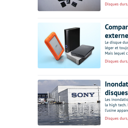
Disques durs
Compara
externe
Le disque dur
léger et touj
Mais lequel 
Disques durs
Inondat
disques
Les inondatio
la high tech.
l’usine appa
Disques durs