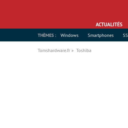
ACTUALITÉS
THÈMES :
Windows
Smartphones
S
Tomshardware.fr
Toshiba