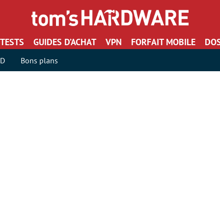
TESTS
GUIDES D’ACHAT
VPN
FORFAIT MOBILE
DOS
SD
Bons plans