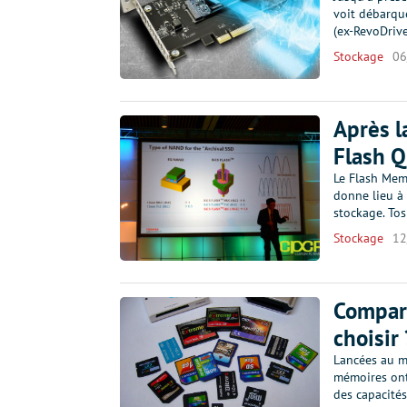
voit débarque
(ex-RevoDriv
Stockage
06
Après l
Flash 
Le Flash Memo
donne lieu à 
stockage. Tos
Stockage
12
Compara
choisir
Lancées au mi
mémoires ont
des capacités