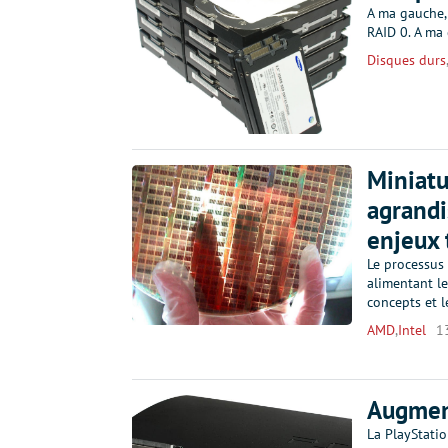
A ma gauche,
RAID 0. A ma
Disques durs
Miniatu
agrandi
enjeux 
Le processus 
alimentant l
concepts et 
AMD
,
Intel
1
Augment
La PlayStatio