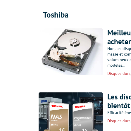
Toshiba
Meilleu
acheter
Non, les disq
masse et com
volumineux d
modèles…
Disques durs
Les dis
bientôt
Efficacité én
Disques durs