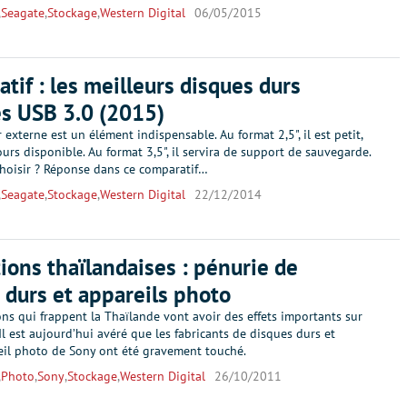
,
Seagate
,
Stockage
,
Western Digital
06/05/2015
tif : les meilleurs disques durs
s USB 3.0 (2015)
 externe est un élément indispensable. Au format 2,5", il est petit,
ours disponible. Au format 3,5", il servira de support de sauvegarde.
choisir ? Réponse dans ce comparatif…
,
Seagate
,
Stockage
,
Western Digital
22/12/2014
ions thaïlandaises : pénurie de
 durs et appareils photo
ns qui frappent la Thaïlande vont avoir des effets importants sur
 Il est aujourd’hui avéré que les fabricants de disques durs et
reil photo de Sony ont été gravement touché.
,
Photo
,
Sony
,
Stockage
,
Western Digital
26/10/2011