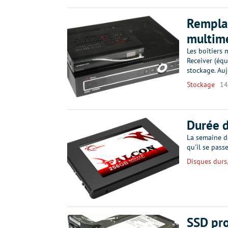
Remplac
multim
Les boîtiers
Receiver (éq
stockage. Au
Stockage
14
Durée d
La semaine de
qu'il se pas
Disques durs
SSD pro