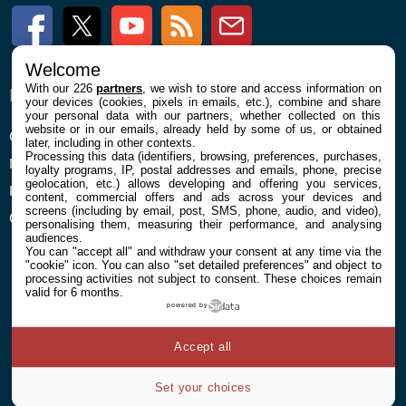
Facebook
Twitter
Youtube
RSS
Newsletter
Welcome
With our 226
partners
, we wish to store and access information on
ENTREPRISE
À PROPOS
your devices (cookies, pixels in emails, etc.), combine and share
your personal data with our partners, whether collected on this
website or in our emails, already held by some of us, or obtained
Confidentialité et Cookies
Contact
later, including in other contexts.
Processing this data (identifiers, browsing, preferences, purchases,
Mentions légales et CGU
loyalty programs, IP, postal addresses and emails, phone, precise
geolocation, etc.) allows developing and offering you services,
Préférences Cookies
content, commercial offers and ads across your devices and
screens (including by email, post, SMS, phone, audio, and video),
Qui sommes nous
personalising them, measuring their performance, and analysing
audiences.
You can "accept all" and withdraw your consent at any time via the
"cookie" icon
. You can also "set detailed preferences" and object to
processing activities not subject to consent. These choices remain
valid for 6 months.
powered by
© 2026 Galaxie Media Tous droits réservés
Accept all
Set your choices