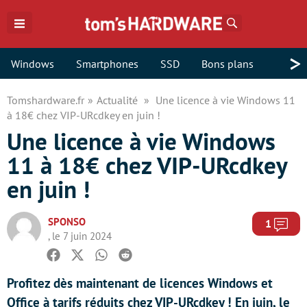
Rechercher
>
Windows
Smartphones
SSD
Bons plans
Tomshardware.fr
Actualité
Une licence à vie Windows 11
à 18€ chez VIP-URcdkey en juin !
Une licence à vie Windows
11 à 18€ chez VIP-URcdkey
en juin !
SPONSO
Com
1
, le 7 juin 2024
Facebook
Twitter
Whatsapp
Reddit
Profitez dès maintenant de licences Windows et
Office à tarifs réduits chez VIP-URcdkey ! En juin, le