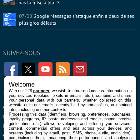
pas la mise à jour ?
07/08
Google Messages s’attaque enfin à deux de ses
plus gros défauts
SUIVEZ-NOUS
Facebook
Twitter
Youtube
RSS
Newsletter
Welcome
With our 226
partners
, we wish to store and access information on
ENTREPRISE
À PROPOS
your devices (cookies, pixels in emails, etc.), combine and share
your personal data with our partners, whether collected on this
website or in our emails, already held by some of us, or obtained
Confidentialité et Cookies
Contact
later, including in other contexts.
Processing this data (identifiers, browsing, preferences, purchases,
Mentions légales et CGU
loyalty programs, IP, postal addresses and emails, phone, precise
geolocation, etc.) allows developing and offering you services,
Préférences Cookies
content, commercial offers and ads across your devices and
screens (including by email, post, SMS, phone, audio, and video),
Qui sommes nous
personalising them, measuring their performance, and analysing