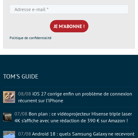
Adresse
e-
mail
*
Politique de confidentialité
TOM'S GUIDE
08/08
iOS 27 corrige enfin un problème de connexion
récurrent sur l’iPhone
07/08
Bon plan : ce vidéoprojecteur Hisense triple laser
4K s’affiche avec une rédaction de 390 € sur Amazon !
07/08
Android 18 : quels Samsung Galaxy ne recevront