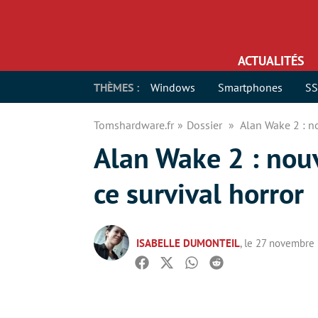
ACTUALITÉS
THÈMES :
Windows
Smartphones
S
Tomshardware.fr
Dossier
Alan Wake 2 : no
Alan Wake 2 : nouve
ce survival horror
ISABELLE DUMONTEIL
, le 27 novembre
Facebook
Twitter
Whatsapp
Reddit