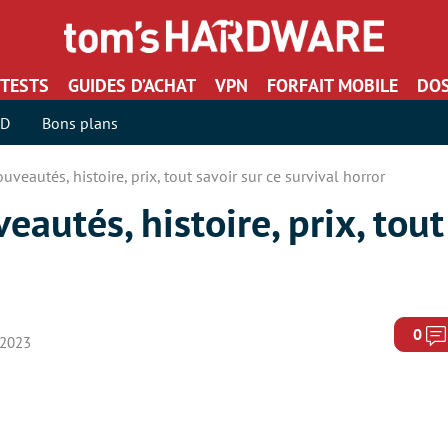
TESTS
GUIDES D’ACHAT
VPN
FORFAIT MOBILE
DOS
SD
Bons plans
uveautés, histoire, prix, tout savoir sur ce survival horror
autés, histoire, prix, tout
0
 2023