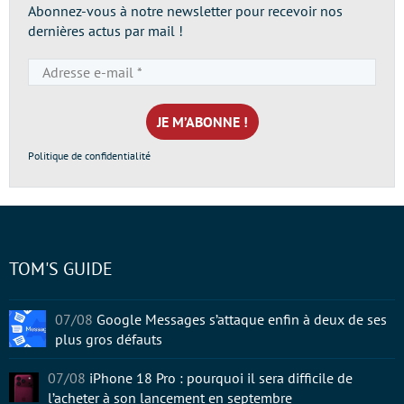
Abonnez-vous à notre newsletter pour recevoir nos
dernières actus par mail !
Adresse
e-
mail
*
Politique de confidentialité
TOM'S GUIDE
07/08
Google Messages s’attaque enfin à deux de ses
plus gros défauts
07/08
iPhone 18 Pro : pourquoi il sera difficile de
l’acheter à son lancement en septembre