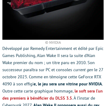
© NVIDIA
Développé par Remedy Entertainment et édité par Epic
Games Publishing, Alan Wake II sera la suite d’Alan
Wake premier du nom ; un titre paru en 2010. Son
successeur paraîtra sur PC et consoles
current gen
le 27
octobre 2023. Comme en témoigne cette GeForce RTX
4090 à son effigi
e, le jeu sera une vitrine pour NVIDIA
.
Outre cette carte graphique hommage,
le soft sera l’un
des premiers à bénéficier du DLSS 3.5
. À l’instar de
Cyberpunk 2077,
Alan Wake II proposera aussi du ray