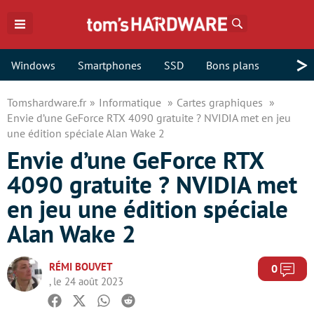
Rechercher
>
Windows
Smartphones
SSD
Bons plans
Tomshardware.fr
Informatique
Cartes graphiques
Envie d’une GeForce RTX 4090 gratuite ? NVIDIA met en jeu
une édition spéciale Alan Wake 2
Envie d’une GeForce RTX
4090 gratuite ? NVIDIA met
en jeu une édition spéciale
Alan Wake 2
RÉMI BOUVET
Com
0
, le 24 août 2023
Facebook
Twitter
Whatsapp
Reddit