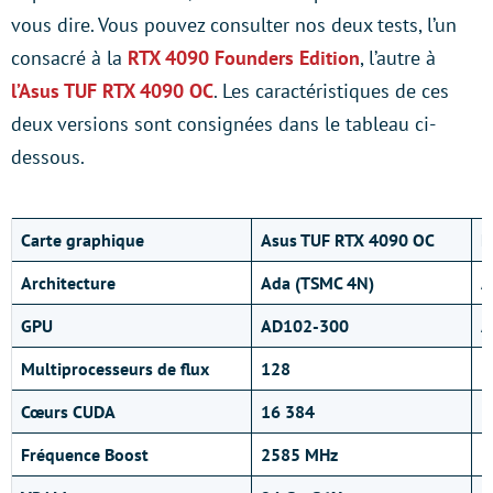
vous dire. Vous pouvez consulter nos deux tests, l’un
consacré à la
RTX 4090 Founders Edition
, l’autre à
l’Asus TUF RTX 4090 OC
. Les caractéristiques de ces
deux versions sont consignées dans le tableau ci-
dessous.
Carte graphique
Asus TUF RTX 4090 OC
N
Architecture
Ada (TSMC 4N)
A
GPU
AD102-300
A
Multiprocesseurs de flux
128
1
Cœurs CUDA
16 384
1
Fréquence Boost
2585 MHz
2