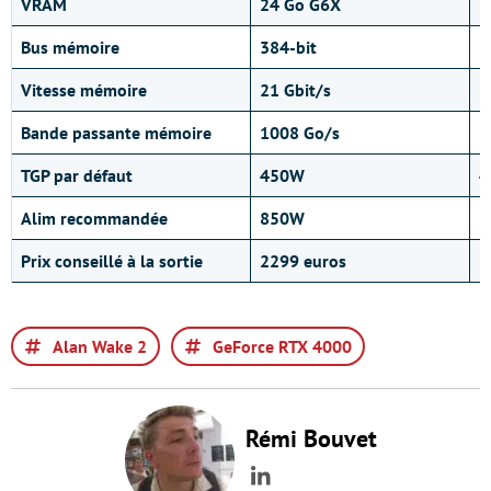
VRAM
24 Go G6X
2
Bus mémoire
384-bit
3
Vitesse mémoire
21 Gbit/s
2
Bande passante mémoire
1008 Go/s
1
TGP par défaut
450W
4
Alim recommandée
850W
8
Prix conseillé à la sortie
2299 euros
1
Alan Wake 2
GeForce RTX 4000
Rémi Bouvet