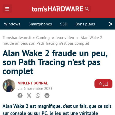
Rechercher
>
Windows
Smartphones
SSD
Bons plans
Tomshardware.fr
Gaming
Jeux-vidéo
Alan Wake 2
fraude un peu, son Path Tracing n’est pas complet
Alan Wake 2 fraude un peu,
son Path Tracing n’est pas
complet
VINCENT BONNAL
Com
0
, le 6 novembre 2023
Facebook
Twitter
Whatsapp
Reddit
Alan Wake 2 est magnifique, c’est un fait, que ce soit
sur console ou sur PC, le jeu est une véritable