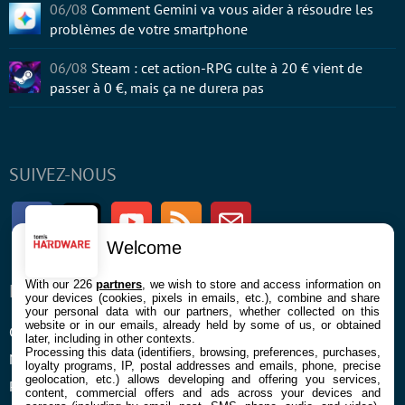
06/08
Comment Gemini va vous aider à résoudre les
problèmes de votre smartphone
06/08
Steam : cet action-RPG culte à 20 € vient de
passer à 0 €, mais ça ne durera pas
SUIVEZ-NOUS
Facebook
Twitter
Youtube
RSS
Newsletter
Welcome
With our 226
partners
, we wish to store and access information on
ENTREPRISE
À PROPOS
your devices (cookies, pixels in emails, etc.), combine and share
your personal data with our partners, whether collected on this
website or in our emails, already held by some of us, or obtained
Confidentialité et Cookies
Contact
later, including in other contexts.
Processing this data (identifiers, browsing, preferences, purchases,
Mentions légales et CGU
loyalty programs, IP, postal addresses and emails, phone, precise
geolocation, etc.) allows developing and offering you services,
Préférences Cookies
content, commercial offers and ads across your devices and