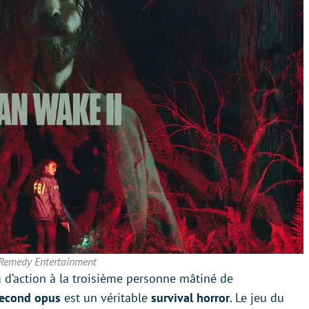
emedy Entertainment
 d’action à la troisième personne mâtiné de
second opus
est un véritable
survival horror
. Le jeu du