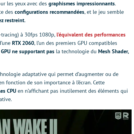
pour les yeux avec des
graphismes impressionnants
.
te des
configurations recommandées
, et le jeu semble
z restreint.
-tracing) à 30fps 1080p,
l’équivalent des performances
d’une
RTX 2060
, l’un des premiers GPU compatibles
s GPU ne supportant pas
la technologie du
Mesh Shader,
chnologie adaptative qui permet d’augmenter ou de
n fonction de son importance à l’écran. Cette
les CPU
en n’affichant pas inutilement des éléments qui
ative.