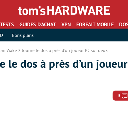
TESTS
GUIDES D’ACHAT
VPN
FORFAIT MOBILE
DOS
SD
Bons plans
lan Wake 2 tourne le dos à près d’un joueur PC sur deux
 le dos à près d’un joueur
5