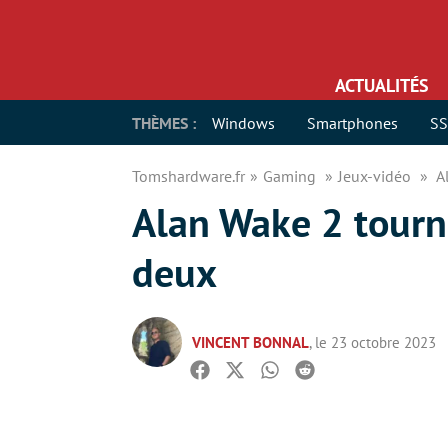
ACTUALITÉS
THÈMES :
Windows
Smartphones
S
Tomshardware.fr
Gaming
Jeux-vidéo
A
Alan Wake 2 tourne
deux
VINCENT BONNAL
, le 23 octobre 2023
Facebook
Twitter
Whatsapp
Reddit