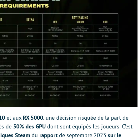
10
et aux
RX 5000
, une décision risquée de la part de
ès de
50% des GPU
dont sont équipés les joueurs. C’est
stiques Steam
du
rapport
de septembre 2023
sur le