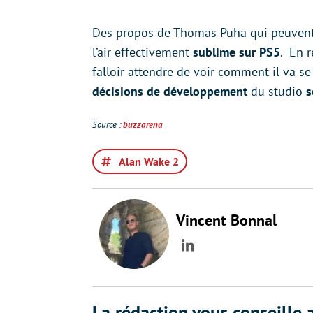
Des propos de Thomas Puha qui peuven
l’air effectivement
sublime sur PS5
. En r
falloir attendre de voir comment il va s
décisions de développement
du studio
s
Source :
buzzarena
Alan Wake 2
Vincent Bonnal
LinkedIn
La rédaction vous conseille a