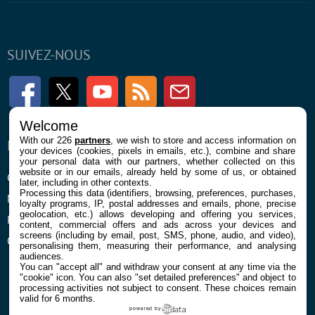
SUIVEZ-NOUS
Facebook
Twitter
Youtube
RSS
Newsletter
Welcome
With our 226
partners
, we wish to store and access information on
ENTREPRISE
À PROPOS
your devices (cookies, pixels in emails, etc.), combine and share
your personal data with our partners, whether collected on this
website or in our emails, already held by some of us, or obtained
Confidentialité et Cookies
Contact
later, including in other contexts.
Processing this data (identifiers, browsing, preferences, purchases,
Mentions légales et CGU
loyalty programs, IP, postal addresses and emails, phone, precise
geolocation, etc.) allows developing and offering you services,
Préférences Cookies
content, commercial offers and ads across your devices and
screens (including by email, post, SMS, phone, audio, and video),
Qui sommes nous
personalising them, measuring their performance, and analysing
audiences.
You can "accept all" and withdraw your consent at any time via the
"cookie" icon
. You can also "set detailed preferences" and object to
processing activities not subject to consent. These choices remain
valid for 6 months.
powered by