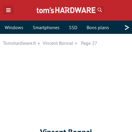
Rechercher
>
Windows
Smartphones
SSD
Bons plans
Tomshardware.fr
Vincent Bonnal
Page 27