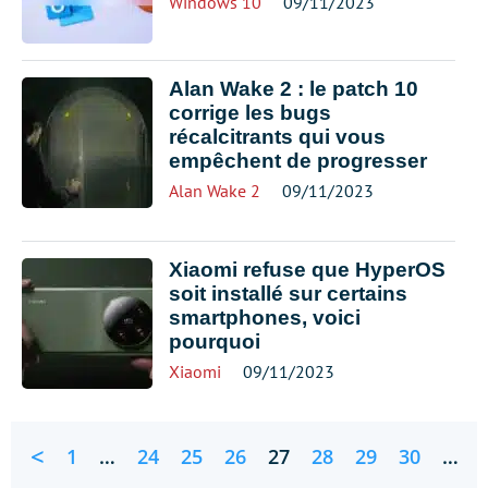
Windows 10
09/11/2023
Alan Wake 2 : le patch 10
corrige les bugs
récalcitrants qui vous
empêchent de progresser
Alan Wake 2
09/11/2023
Xiaomi refuse que HyperOS
soit installé sur certains
smartphones, voici
pourquoi
Xiaomi
09/11/2023
<
1
…
24
25
26
27
28
29
30
…