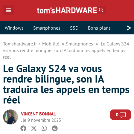
Rechercher
>
Windows
Smartphones
SSD
Bons plans
Tomshardware.fr
Mobilité
Smartphones
Le Galaxy S24
va vous rendre bilingue, son IA traduira les appels en temps
réel
Le Galaxy S24 va vous
rendre bilingue, son IA
traduira les appels en temps
réel
VINCENT BONNAL
Com
0
, le 9 novembre 2023
Facebook
Twitter
Whatsapp
Reddit