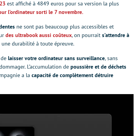
023
est affiché à 4849 euros pour sa version la plus
our l’ordinateur sorti le 7 novembre.
dentes
ne sont pas beaucoup plus accessibles et
our
des ultrabook aussi coûteux
, on pourrait
s’attendre à
une durabilité à toute épreuve.
t de
laisser votre ordinateur sans surveillance
, sans
endommager. L’accumulation de
poussière et de déchets
ompagnie a la
capacité de complètement détruire