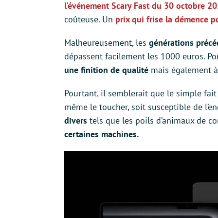
l’événement Scary Fast du 30 octobre 2
coûteuse. Un
prix qui frise la démence p
Malheureusement, les
générations précé
dépassent facilement les 1000 euros. P
une finition de qualité
mais également à 
Pourtant, il semblerait que le simple fai
même le toucher, soit susceptible de l’
divers
tels que les poils d’animaux de c
certaines machines.