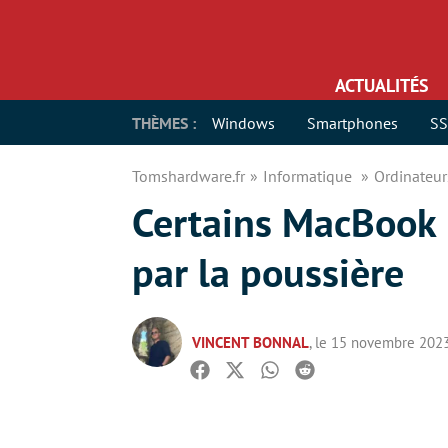
ACTUALITÉS
THÈMES :
Windows
Smartphones
S
Tomshardware.fr
Informatique
Ordinateu
Certains MacBook P
par la poussière
VINCENT BONNAL
, le 15 novembre 202
Facebook
Twitter
Whatsapp
Reddit