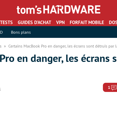
TESTS
GUIDES D’ACHAT
VPN
FORFAIT MOBILE
DOS
SD
Bons plans
rs
Certains MacBook Pro en danger, les écrans sont détruis par 
ro en danger, les écrans s
1
3