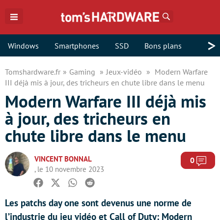
Rechercher
>
Windows
Smartphones
SSD
Bons plans
Tomshardware.fr
Gaming
Jeux-vidéo
Modern Warfare
III déjà mis à jour, des tricheurs en chute libre dans le menu
Modern Warfare III déjà mis
à jour, des tricheurs en
chute libre dans le menu
VINCENT BONNAL
Com
0
, le 10 novembre 2023
Facebook
Twitter
Whatsapp
Reddit
Les patchs day one sont devenus une norme de
l’industrie du jeu vidéo et Call of Duty: Modern