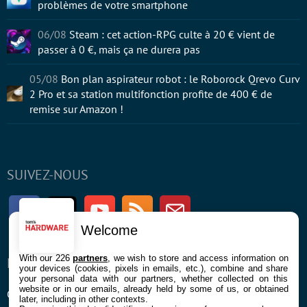
problèmes de votre smartphone
06/08
Steam : cet action-RPG culte à 20 € vient de
passer à 0 €, mais ça ne durera pas
05/08
Bon plan aspirateur robot : le Roborock Qrevo Curv
2 Pro et sa station multifonction profite de 400 € de
remise sur Amazon !
SUIVEZ-NOUS
Facebook
Twitter
Youtube
RSS
Newsletter
Welcome
With our 226
partners
, we wish to store and access information on
ENTREPRISE
À PROPOS
your devices (cookies, pixels in emails, etc.), combine and share
your personal data with our partners, whether collected on this
website or in our emails, already held by some of us, or obtained
Confidentialité et Cookies
Contact
later, including in other contexts.