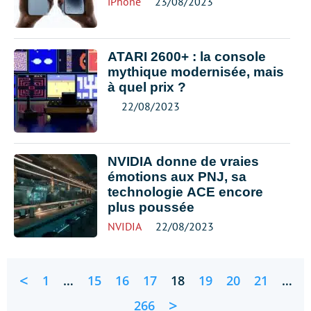
iPhone
23/08/2023
ATARI 2600+ : la console
mythique modernisée, mais
à quel prix ?
22/08/2023
NVIDIA donne de vraies
émotions aux PNJ, sa
technologie ACE encore
plus poussée
NVIDIA
22/08/2023
<
1
…
15
16
17
18
19
20
21
…
>
266