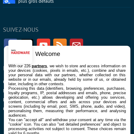
plus gros défauts
SUIVEZ-NOUS
Facebook
Twitter
Youtube
RSS
Newsletter
Welcome
With our 226
partners
, we wish to store and access information on
ENTREPRISE
À PROPOS
your devices (cookies, pixels in emails, etc.), combine and share
your personal data with our partners, whether collected on this
website or in our emails, already held by some of us, or obtained
Confidentialité et Cookies
Contact
later, including in other contexts.
Processing this data (identifiers, browsing, preferences, purchases,
Mentions légales et CGU
loyalty programs, IP, postal addresses and emails, phone, precise
geolocation, etc.) allows developing and offering you services,
Préférences Cookies
content, commercial offers and ads across your devices and
screens (including by email, post, SMS, phone, audio, and video),
Qui sommes nous
personalising them, measuring their performance, and analysing
audiences.
You can "accept all" and withdraw your consent at any time via the
"cookie" icon
. You can also "set detailed preferences" and object to
processing activities not subject to consent. These choices remain
valid for 6 months.