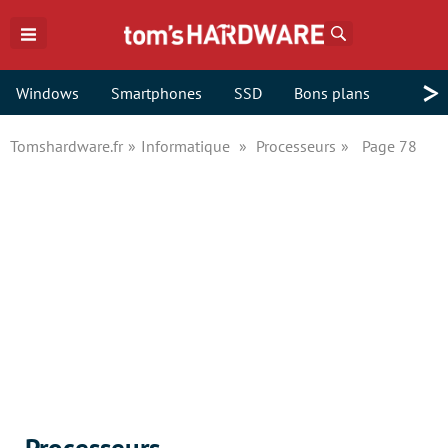
Rechercher
>
Windows
Smartphones
SSD
Bons plans
Tomshardware.fr
Informatique
Processeurs
Page 78