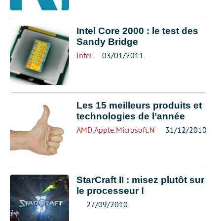
Intel Core 2000 : le test des
Sandy Bridge
Intel
03/01/2011
Les 15 meilleurs produits et
technologies de l’année
AMD
,
Apple
,
Microsoft
,
NVIDIA
31/12/2010
,
Seagate
,
Stoc
StarCraft II : misez plutôt sur
le processeur !
27/09/2010