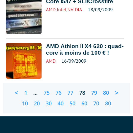
Core i5/i7 + SLI/Crossfire
AMD
,
Intel
,
NVIDIA
18/09/2009
AMD Athlon II X4 620 : quad-
core à moins de 100 € !
AMD
16/09/2009
<
>
1
…
75
76
77
78
79
80
10
20
30
40
50
60
70
80