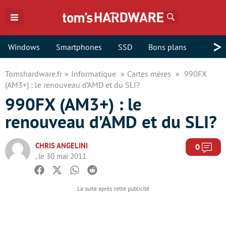
Rechercher
>
Windows
Smartphones
SSD
Bons plans
Tomshardware.fr
Informatique
Cartes mères
990FX
(AM3+) : le renouveau d’AMD et du SLI?
990FX (AM3+) : le
renouveau d’AMD et du SLI?
CHRIS ANGELINI
Com
0
, le 30 mai 2011
Facebook
Twitter
Whatsapp
Reddit