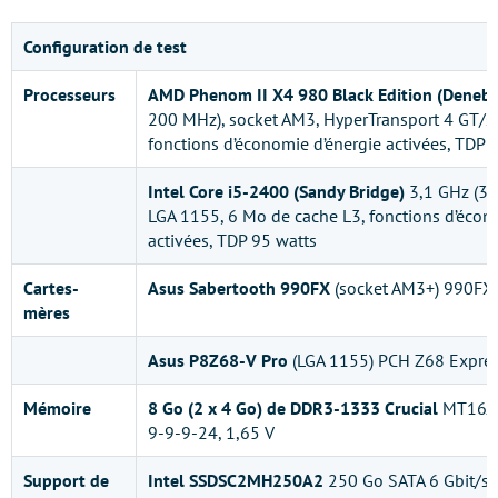
Configuration de test
Processeurs
AMD Phenom II X4 980 Black Edition (Deneb)
200 MHz), socket AM3, HyperTransport 4 GT/s,
fonctions d’économie d’énergie activées, TDP 
Intel Core i5-2400 (Sandy Bridge)
3,1 GHz (31
LGA 1155, 6 Mo de cache L3, fonctions d’écon
activées, TDP 95 watts
Cartes-
Asus Sabertooth 990FX
(socket AM3+) 990FX
mères
Asus P8Z68-V Pro
(LGA 1155) PCH Z68 Expre
Mémoire
8 Go (2 x 4 Go) de DDR3-1333 Crucial
MT16J
9-9-9-24, 1,65 V
Support de
Intel SSDSC2MH250A2
250 Go SATA 6 Gbit/s