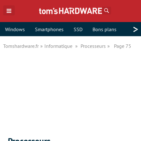
Rechercher
>
Windows
Smartphones
SSD
Bons plans
Tomshardware.fr
Informatique
Processeurs
Page 75