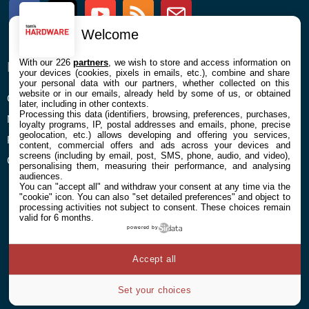
Facebook
Twitter
Youtube
RSS
Newsletter
Welcome
With our 226
partners
, we wish to store and access information on
ENTREPRISE
À PROPOS
your devices (cookies, pixels in emails, etc.), combine and share
your personal data with our partners, whether collected on this
website or in our emails, already held by some of us, or obtained
Confidentialité et Cookies
Contact
later, including in other contexts.
Processing this data (identifiers, browsing, preferences, purchases,
Mentions légales et CGU
loyalty programs, IP, postal addresses and emails, phone, precise
geolocation, etc.) allows developing and offering you services,
Préférences Cookies
content, commercial offers and ads across your devices and
screens (including by email, post, SMS, phone, audio, and video),
Qui sommes nous
personalising them, measuring their performance, and analysing
audiences.
You can "accept all" and withdraw your consent at any time via the
"cookie" icon
. You can also "set detailed preferences" and object to
processing activities not subject to consent. These choices remain
valid for 6 months.
powered by
© 2026 Galaxie Media Tous droits réservés
Accept all
Set your choices