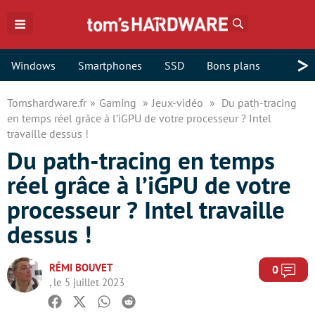
Rechercher
>
Windows
Smartphones
SSD
Bons plans
Tomshardware.fr
Gaming
Jeux-vidéo
Du path-tracing
en temps réel grâce à l’iGPU de votre processeur ? Intel
travaille dessus !
Du path-tracing en temps
réel grâce à l’iGPU de votre
processeur ? Intel travaille
dessus !
RÉMI BOUVET
Com
0
, le 5 juillet 2023
Facebook
Twitter
Whatsapp
Reddit