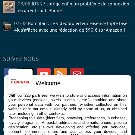
08/08
iOS 27 corrige enfin un problème de connexion
récurrent sur l’iPhone
07/08
Bon plan : ce vidéoprojecteur Hisense triple laser
4K s’affiche avec une rédaction de 390 € sur Amazon !
SUIVEZ-NOUS
Facebook
Twitter
Youtube
RSS
Newsletter
Welcome
With our 226
partners
, we wish to store and access information on
ENTREPRISE
À PROPOS
your devices (cookies, pixels in emails, etc.), combine and share
your personal data with our partners, whether collected on this
website or in our emails, already held by some of us, or obtained
Confidentialité et Cookies
Contact
later, including in other contexts.
Processing this data (identifiers, browsing, preferences, purchases,
Mentions légales et CGU
loyalty programs, IP, postal addresses and emails, phone, precise
geolocation, etc.) allows developing and offering you services,
Préférences Cookies
content, commercial offers and ads across your devices and