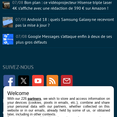
07/08
Bon plan : ce vidéoprojecteur Hisense triple laser
4K s’affiche avec une rédaction de 390 € sur Amazon !
07/08
Android 18 : quels Samsung Galaxy ne recevront
pas la mise à jour ?
07/08
Google Messages s’attaque enfin à deux de ses
plus gros défauts
SUIVEZ-NOUS
Facebook
Twitter
Youtube
RSS
Newsletter
Welcome
With our 226
partners
, we wish to store and access information on
ENTREPRISE
À PROPOS
your devices (cookies, pixels in emails, etc.), combine and share
your personal data with our partners, whether collected on this
website or in our emails, already held by some of us, or obtained
Confidentialité et Cookies
Contact
later, including in other contexts.