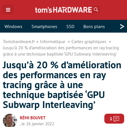
Rechercher
>
Windows
Smartphones
SSD
Bons plans
Tomshardware.fr
Informatique
Cartes graphiques
Jusqu’à 20 % d’amélioration des performances en ray tracing
grâce à une technique baptisée ‘GPU Subwarp Interleaving’
Jusqu’à 20 % d’amélioration
des performances en ray
tracing grâce à une
technique baptisée ‘GPU
Subwarp Interleaving’
RÉMI BOUVET
Com
1
, le 26 janvier 2022