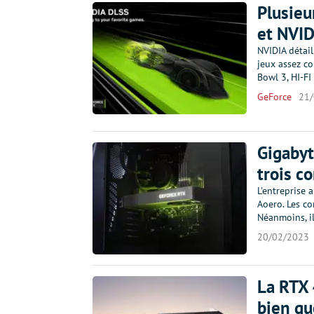
Plusieu
et NVID
NVIDIA détail
jeux assez co
Bowl 3, HI-FI
GeForce
21
Gigabyt
trois c
L'entreprise 
Aoero. Les co
Néanmoins, i
20/02/2023
La RTX 
bien qu