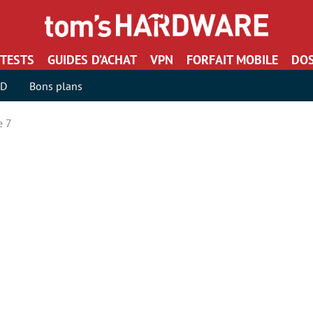
TESTS
GUIDES D’ACHAT
VPN
FORFAIT MOBILE
DOS
SD
Bons plans
e 7