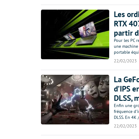
Les ord
RTX 407
partir 
Pour les PC 
une machine 
portable équ
22/02/2023
La GeFo
d’IPS e
DLSS, m
Enfin une gr
fréquence d'
DLSS. En 4K /
22/02/2023