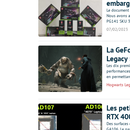
embargo
Le document r
Nous avons a
PG141 SKU 34
07/02/2023
La GeFo
Legacy 
Les dix premi
performances
en permettan
Hogwarts Le
Les pe
RTX 40
Des surfaces
GA106. Le pa