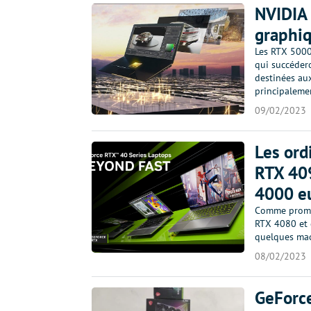
NVIDIA 
graphiq
Les RTX 5000
qui succéder
destinées au
principalem
09/02/2023
Les ord
RTX 409
4000 e
Comme promis
RTX 4080 et 
quelques mac
08/02/2023
GeForc