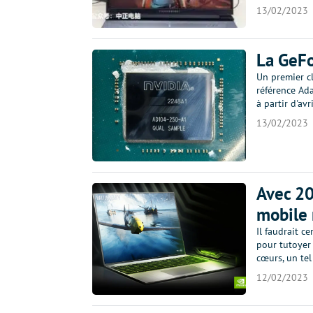
13/02/2023
La GeF
Un premier c
référence Ada
à partir d'a
13/02/2023
Avec 20
mobile 
Il faudrait 
pour tutoyer
cœurs, un te
12/02/2023