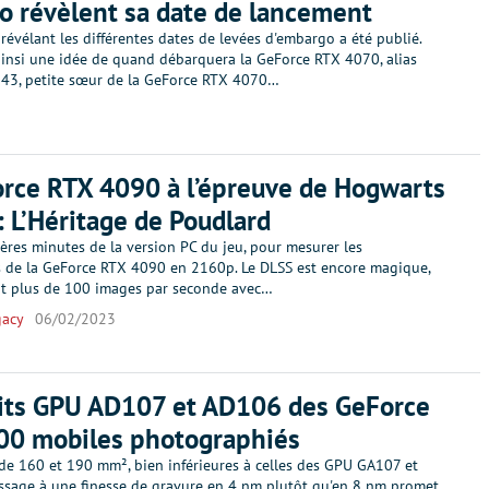
 révèlent sa date de lancement
évélant les différentes dates de levées d'embargo a été publié.
insi une idée de quand débarquera la GeForce RTX 4070, alias
3, petite sœur de la GeForce RTX 4070…
rce RTX 4090 à l’épreuve de Hogwarts
: L’Héritage de Poudlard
ères minutes de la version PC du jeu, pour mesurer les
 de la GeForce RTX 4090 en 2160p. Le DLSS est encore magique,
t plus de 100 images par seconde avec…
gacy
06/02/2023
tits GPU AD107 et AD106 des GeForce
00 mobiles photographiés
 de 160 et 190 mm², bien inférieures à celles des GPU GA107 et
ssage à une finesse de gravure en 4 nm plutôt qu'en 8 nm promet