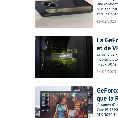
Une confront
plus applicat
et d'une qua
16/02/2023
La GeFo
et de 
La GeForce R
mobile, plutô
mieux, 3072
14/02/2023
GeForce
que la 
L'examen d'u
Core i9-13900
RTX 3070 Ti 