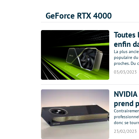
GeForce RTX 4000
Toutes 
enfin d
La plus ancie
populaire du
proches. Du 
03/03/2023
NVIDIA 
prend p
Contrairemen
professionnel
donc se tour
23/02/2023