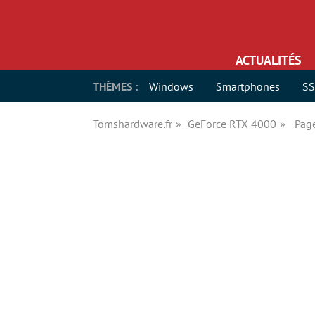
ACTUALITÉS
THÈMES :
Windows
Smartphones
S
Tomshardware.fr
GeForce RTX 4000
Pag