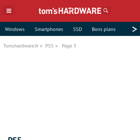
Rechercher
>
Windows
Smartphones
SSD
Bons plans
Tomshardware.fr
PS5
Page 3