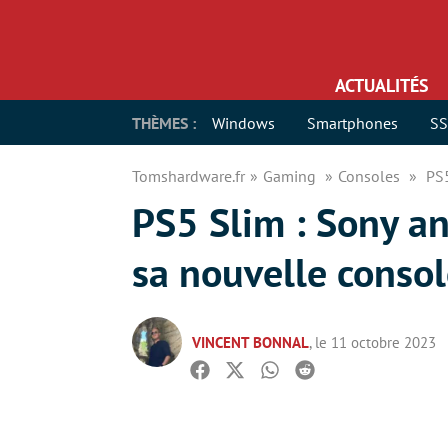
ACTUALITÉS
THÈMES :
Windows
Smartphones
S
Tomshardware.fr
Gaming
Consoles
PS5
PS5 Slim : Sony an
sa nouvelle conso
VINCENT BONNAL
, le 11 octobre 2023
Facebook
Twitter
Whatsapp
Reddit