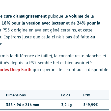
ne
cure d’amaigrissement
puisque le
volume
de la
e
18% pour la version avec lecteur
et de
24% pour la
 la PS5 d’origine en avaient gêné certains, et cette
 Espérons juste que celle-ci n’ait pas été faite
au
e.
rmis la différence de taille), la console reste blanche, et
itués depuis la PS2 semble bel et bien avoir été
lories Deep Earth
qui espérons le seront aussi disponible
Dimensions
Poids
Prix
358 × 96 × 216 mm
3,2 kg
549,99€