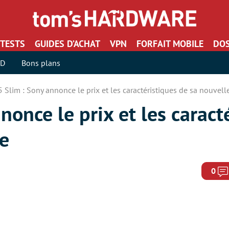
TESTS
GUIDES D’ACHAT
VPN
FORFAIT MOBILE
DOS
SD
Bons plans
 Slim : Sony annonce le prix et les caractéristiques de sa nouvell
nonce le prix et les caract
le
0