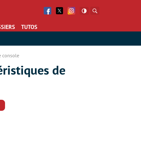
Facebook
Twitter
Facebook
Rechercher
SIERS
TUTOS
e console
éristiques de
Commentaires