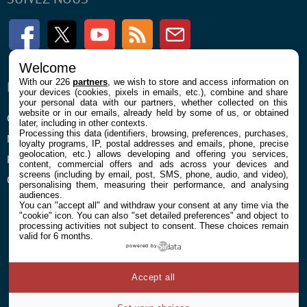
Facebook
Twitter
Youtube
RSS
Newsletter
Welcome
With our 226
partners
, we wish to store and access information on
ENTREPRISE
À PROPOS
your devices (cookies, pixels in emails, etc.), combine and share
your personal data with our partners, whether collected on this
website or in our emails, already held by some of us, or obtained
Confidentialité et Cookies
Contact
later, including in other contexts.
Processing this data (identifiers, browsing, preferences, purchases,
Mentions légales et CGU
loyalty programs, IP, postal addresses and emails, phone, precise
geolocation, etc.) allows developing and offering you services,
Préférences Cookies
content, commercial offers and ads across your devices and
screens (including by email, post, SMS, phone, audio, and video),
Qui sommes nous
personalising them, measuring their performance, and analysing
audiences.
You can "accept all" and withdraw your consent at any time via the
"cookie" icon
. You can also "set detailed preferences" and object to
processing activities not subject to consent. These choices remain
valid for 6 months.
powered by
© 2026 Galaxie Media Tous droits réservés
Accept all