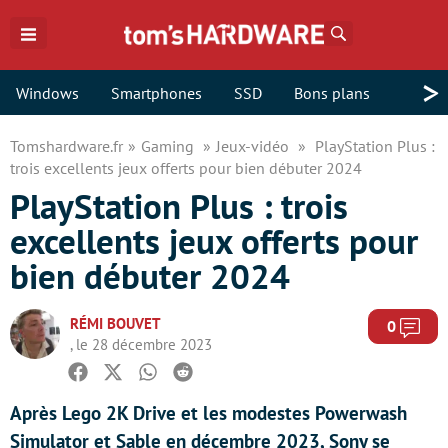
Rechercher
>
Windows
Smartphones
SSD
Bons plans
Tomshardware.fr
Gaming
Jeux-vidéo
PlayStation Plus :
trois excellents jeux offerts pour bien débuter 2024
PlayStation Plus : trois
excellents jeux offerts pour
bien débuter 2024
RÉMI BOUVET
Com
0
, le 28 décembre 2023
Facebook
Twitter
Whatsapp
Reddit
Après Lego 2K Drive et les modestes Powerwash
Simulator et Sable en décembre 2023, Sony se