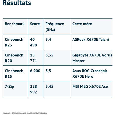
Résultats
Benchmark
Score
Fréquence
Carte mère
(GHz)
Cinebench
40
5,4
ASRock X670E Taichi
R23
498
Cinebench
15
5,35
Gigabyte X670E Aorus
R20
771
Master
Cinebench
6 900
5,5
Asus ROG Crosshair
R15
X670E Hero
7-Zip
228
5,45
MSI MEG X670E Ace
992