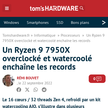
Rechercher
>
Windows
Smartphones
SSD
Bons plans
Tomshardware.fr
Informatique
Processeurs
Un Ryzen 9
7950X overclocké et watercoolé enchaîne les records
Un Ryzen 9 7950X
overclocké et watercoolé
enchaîne les records
RÉMI BOUVET
Com
0
, le 22 septembre 2022
Facebook
Twitter
Whatsapp
Reddit
Le 16 cœurs / 32 threads Zen 4, refroidi par un kit
watercooling AIO, s’illustre dans plusieurs