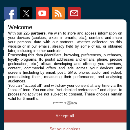
Facebook
Twitter
Youtube
RSS
Newsletter
Welcome
With our 226
partners
, we wish to store and access information on
ENTREPRISE
À PROPOS
your devices (cookies, pixels in emails, etc.), combine and share
your personal data with our partners, whether collected on this
website or in our emails, already held by some of us, or obtained
Confidentialité et Cookies
Contact
later, including in other contexts.
Processing this data (identifiers, browsing, preferences, purchases,
Mentions légales et CGU
loyalty programs, IP, postal addresses and emails, phone, precise
geolocation, etc.) allows developing and offering you services,
Préférences Cookies
content, commercial offers and ads across your devices and
screens (including by email, post, SMS, phone, audio, and video),
Qui sommes nous
personalising them, measuring their performance, and analysing
audiences.
You can "accept all" and withdraw your consent at any time via the
"cookie" icon
. You can also "set detailed preferences" and object to
processing activities not subject to consent. These choices remain
valid for 6 months.
powered by
© 2026 Galaxie Media Tous droits réservés
Accept all
Set your choices