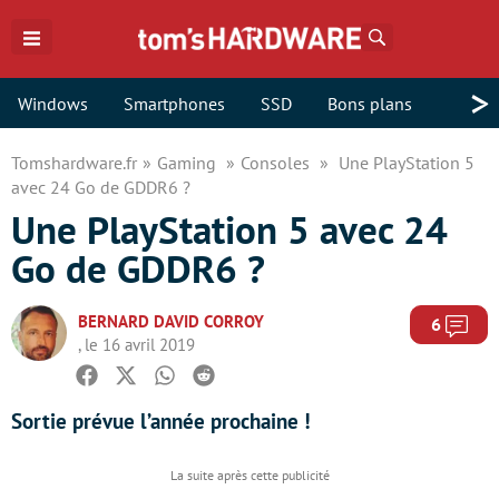
Rechercher
>
Windows
Smartphones
SSD
Bons plans
Tomshardware.fr
Gaming
Consoles
Une PlayStation 5
avec 24 Go de GDDR6 ?
Une PlayStation 5 avec 24
Go de GDDR6 ?
BERNARD DAVID CORROY
Com
6
, le 16 avril 2019
Facebook
Twitter
Whatsapp
Reddit
Sortie prévue l’année prochaine !