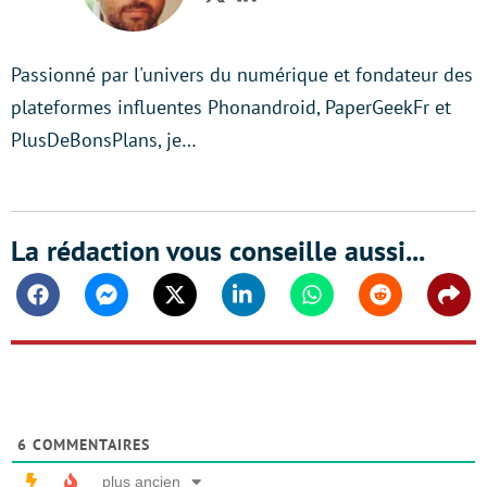
Twitter
LinkedIn
Passionné par l'univers du numérique et fondateur des
plateformes influentes Phonandroid, PaperGeekFr et
PlusDeBonsPlans, je…
La rédaction vous conseille aussi...
Facebook
Messenger
Twitter
Linkedin
Whatsapp
Reddit
Shar
6
COMMENTAIRES
plus ancien