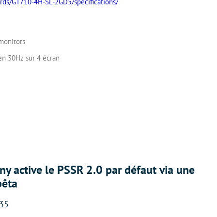
ards/GT710-4H-SL-2GD5/specifications/
monitors
 en 30Hz sur 4 écran
ny active le PSSR 2.0 par défaut via une
bêta
:35