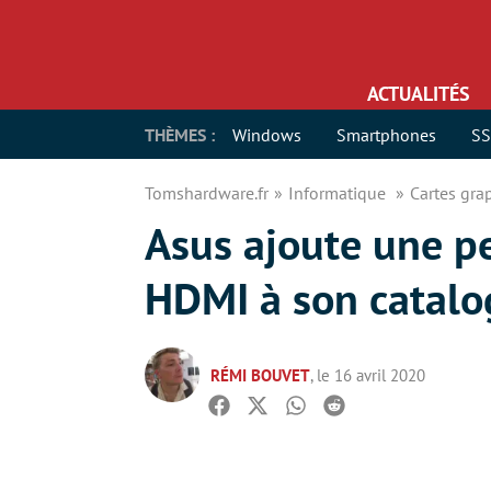
ACTUALITÉS
THÈMES :
Windows
Smartphones
S
Tomshardware.fr
Informatique
Cartes gr
Asus ajoute une pe
HDMI à son catalo
RÉMI BOUVET
, le 16 avril 2020
Facebook
Twitter
Whatsapp
Reddit