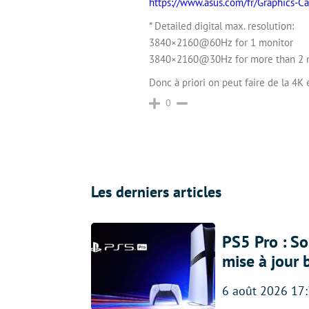
https://www.asus.com/fr/Graphics-C
* Detailed digital max. resolution:
3840×2160@60Hz for 1 monitor
3840×2160@30Hz for more than 2 
Donc à priori on peut faire de la 4K
0
Les derniers articles
PS5 Pro : So
mise à jour 
6 août 2026 17