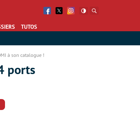
Facebook
Twitter
Facebook
Rechercher
SIERS
TUTOS
DMI à son catalogue !
4 ports
Commentaires