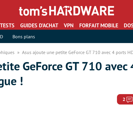
TESTS
GUIDES D’ACHAT
VPN
FORFAIT MOBILE
DOS
SD
Bons plans
aphiques
Asus ajoute une petite GeForce GT 710 avec 4 ports H
tite GeForce GT 710 avec 
gue !
2