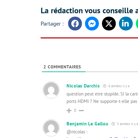
La rédaction vous conseille a
Facebook
Messenger
Twitter
Linke
2
COMMENTAIRES
Nicolas Darchis
6 années il y a
question peut etre stupide. Si la car
ports HDMI ? Ne supporte-t-elle pas 
0
Benjamin Le Gallou
5 années il y a
@nicolas :