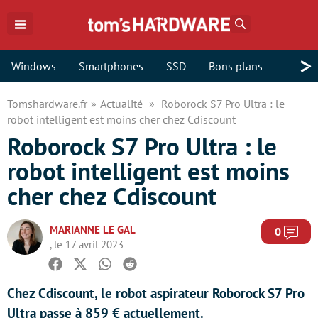
Rechercher
>
Windows
Smartphones
SSD
Bons plans
Tomshardware.fr
Actualité
Roborock S7 Pro Ultra : le
robot intelligent est moins cher chez Cdiscount
Roborock S7 Pro Ultra : le
robot intelligent est moins
cher chez Cdiscount
MARIANNE LE GAL
Com
0
, le 17 avril 2023
Facebook
Twitter
Whatsapp
Reddit
Chez Cdiscount, le robot aspirateur Roborock S7 Pro
Ultra passe à 859 € actuellement.