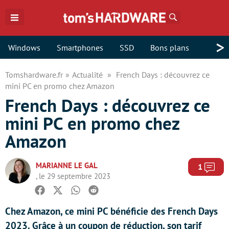
Rechercher
>
Windows
Smartphones
SSD
Bons plans
Tomshardware.fr
Actualité
French Days : découvrez ce
mini PC en promo chez Amazon
French Days : découvrez ce
mini PC en promo chez
Amazon
MARIANNE LE GAL
Com
1
, le 29 septembre 2023
Facebook
Twitter
Whatsapp
Reddit
Chez Amazon, ce mini PC bénéficie des French Days
2023. Grâce à un coupon de réduction, son tarif