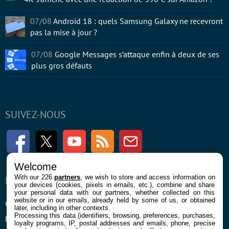
07/08
Android 18 : quels Samsung Galaxy ne recevront
pas la mise à jour ?
07/08
Google Messages s’attaque enfin à deux de ses
plus gros défauts
SUIVEZ-NOUS
Facebook
Twitter
Youtube
RSS
Newsletter
Welcome
With our 226
partners
, we wish to store and access information on
ENTREPRISE
À PROPOS
your devices (cookies, pixels in emails, etc.), combine and share
your personal data with our partners, whether collected on this
website or in our emails, already held by some of us, or obtained
Confidentialité et Cookies
Contact
later, including in other contexts.
Processing this data (identifiers, browsing, preferences, purchases,
Mentions légales et CGU
loyalty programs, IP, postal addresses and emails, phone, precise