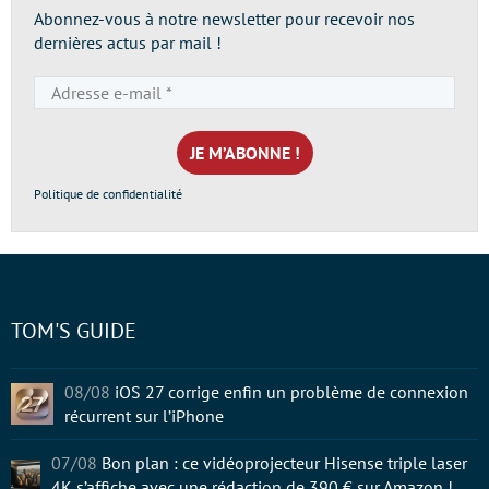
Abonnez-vous à notre newsletter pour recevoir nos
dernières actus par mail !
Adresse
e-
mail
*
Politique de confidentialité
TOM'S GUIDE
08/08
iOS 27 corrige enfin un problème de connexion
récurrent sur l’iPhone
07/08
Bon plan : ce vidéoprojecteur Hisense triple laser
4K s’affiche avec une rédaction de 390 € sur Amazon !