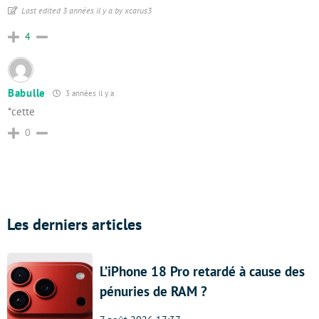
Last edited 3 années il y a by xcarus3
4
Babulle
3 années il y a
*cette
0
Les derniers articles
L’iPhone 18 Pro retardé à cause des
pénuries de RAM ?