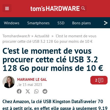
Rechercher
>
Windows
Smartphones
SSD
Bons plans
Tomshardware.fr
Actualité
C’est le moment de vous
procurer cette clé USB 3.2 128 Go pour moins de 10 €
C’est le moment de vous
procurer cette clé USB 3.2
128 Go pour moins de 10 €
MARIANNE LE GAL
Com
2
, le 15 mai 2023
Facebook
Twitter
Whatsapp
Reddit
Chez Amazon, la clé USB Kingston DataTraveler 70
est à petit prix, en effet elle passe à seulement 9,19