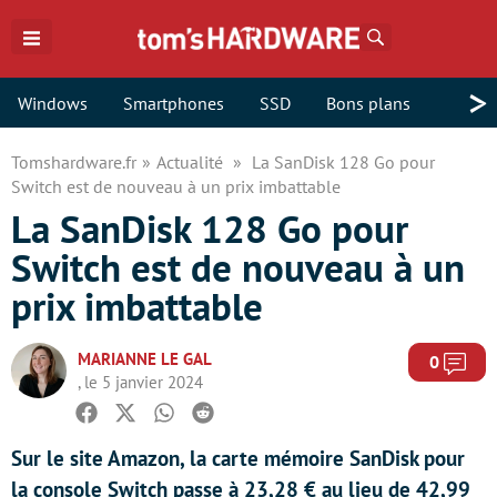
Rechercher
>
Windows
Smartphones
SSD
Bons plans
Tomshardware.fr
Actualité
La SanDisk 128 Go pour
Switch est de nouveau à un prix imbattable
La SanDisk 128 Go pour
Switch est de nouveau à un
prix imbattable
MARIANNE LE GAL
Com
0
, le 5 janvier 2024
Facebook
Twitter
Whatsapp
Reddit
Sur le site Amazon, la carte mémoire SanDisk pour
la console Switch passe à 23,28 € au lieu de 42,99