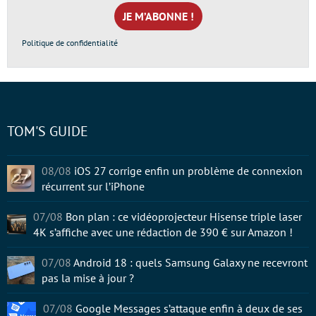
mail
*
Politique de confidentialité
TOM'S GUIDE
08/08
iOS 27 corrige enfin un problème de connexion
récurrent sur l’iPhone
07/08
Bon plan : ce vidéoprojecteur Hisense triple laser
4K s’affiche avec une rédaction de 390 € sur Amazon !
07/08
Android 18 : quels Samsung Galaxy ne recevront
pas la mise à jour ?
07/08
Google Messages s’attaque enfin à deux de ses