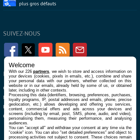
plus gros défauts
SUIVEZ-NOUS
Facebook
Twitter
Youtube
RSS
Newsletter
Welcome
With our 226
partners
, we wish to store and access information on
ENTREPRISE
À PROPOS
your devices (cookies, pixels in emails, etc.), combine and share
your personal data with our partners, whether collected on this
website or in our emails, already held by some of us, or obtained
Confidentialité et Cookies
Contact
later, including in other contexts.
Processing this data (identifiers, browsing, preferences, purchases,
Mentions légales et CGU
loyalty programs, IP, postal addresses and emails, phone, precise
geolocation, etc.) allows developing and offering you services,
Préférences Cookies
content, commercial offers and ads across your devices and
screens (including by email, post, SMS, phone, audio, and video),
Qui sommes nous
personalising them, measuring their performance, and analysing
audiences.
You can "accept all" and withdraw your consent at any time via the
"cookie" icon
. You can also "set detailed preferences" and object to
processing activities not subject to consent. These choices remain