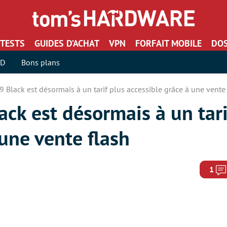
TESTS
GUIDES D’ACHAT
VPN
FORFAIT MOBILE
DOS
SD
Bons plans
 Black est désormais à un tarif plus accessible grâce à une vente 
ck est désormais à un tari
 une vente flash
1