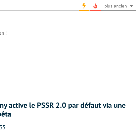
plus ancien
en !
ny active le PSSR 2.0 par défaut via une
bêta
:35