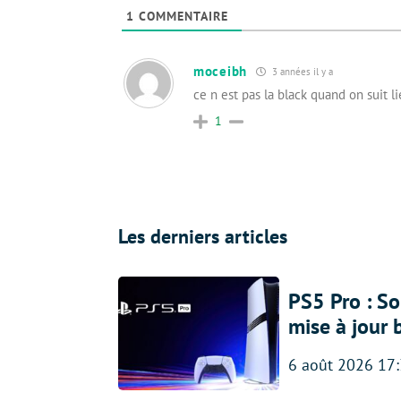
1
COMMENTAIRE
moceibh
3 années il y a
ce n est pas la black quand on suit li
1
Les derniers articles
PS5 Pro : So
mise à jour 
6 août 2026 17