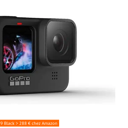
9 Black > 288 € chez Amazon