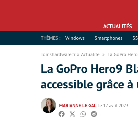
ACTUALITÉS
THÈMES :
Windows
Smartphones
S
Tomshardware.fr
Actualité
La GoPro Hero9
La GoPro Hero9 Bla
accessible grâce à
MARIANNE LE GAL
, le 17 avril 2023
Facebook
Twitter
Whatsapp
Reddit