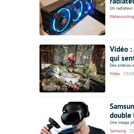
radiate
Un radiateur 
Watercooling
Vidéo :
qui sen
Des ombres e
Video
23/1
Samsun
double 
Une image plu
Samsung
23