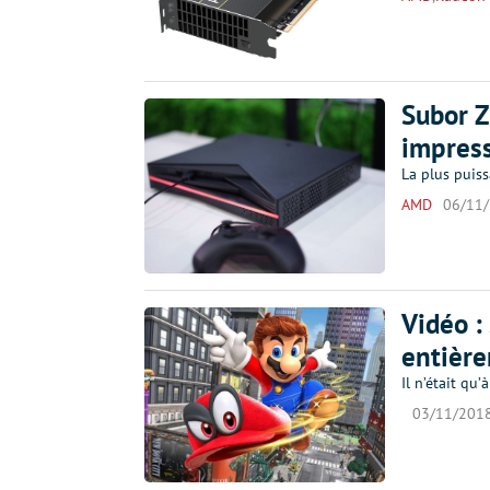
Subor Z
impres
La plus puiss
AMD
06/11
Vidéo :
entière
Il n’était qu’
03/11/201