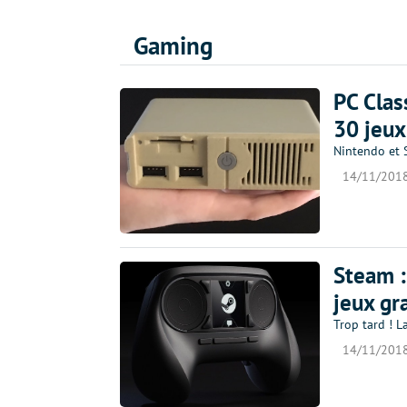
Gaming
PC Clas
30 jeux
Nintendo et S
14/11/201
Steam :
jeux gra
Trop tard ! L
14/11/201