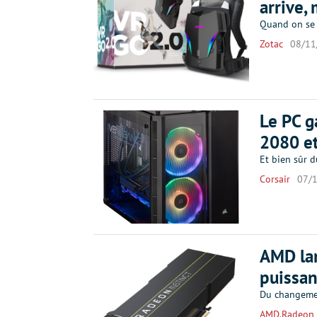
arrive, 
Quand on se 
Zotac
08/11
Le PC g
2080 e
Et bien sûr d
Corsair
07/
AMD lan
puissan
Du changemen
AMD
,
Radeon