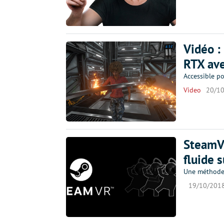
Vidéo :
RTX ave
Accessible p
Video
20/1
SteamVR
fluide 
Une méthode 
19/10/201