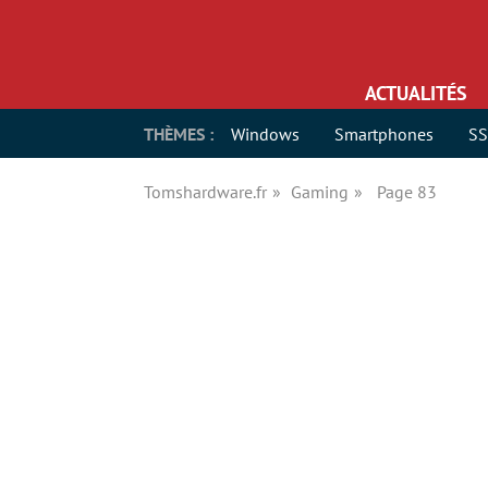
ACTUALITÉS
THÈMES :
Windows
Smartphones
S
Tomshardware.fr
Gaming
Page 83