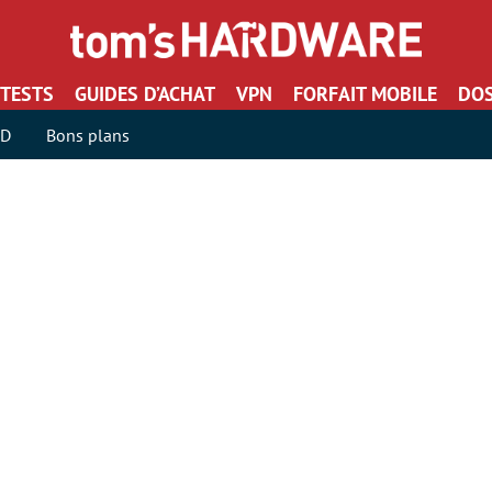
TESTS
GUIDES D’ACHAT
VPN
FORFAIT MOBILE
DOS
SD
Bons plans