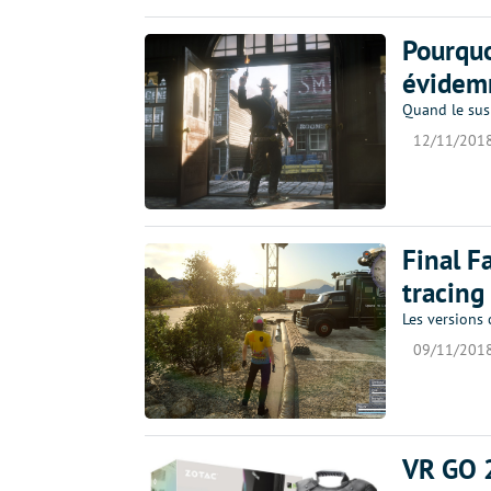
Pourquo
évidem
Quand le susp
12/11/201
Final F
tracing
Les versions
09/11/201
VR GO 2