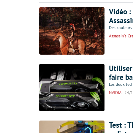
Vidéo :
Assassi
Des couleurs 
Assassin's Cr
Utilise
faire b
Les deux tec
NVIDIA
24/
Test : 