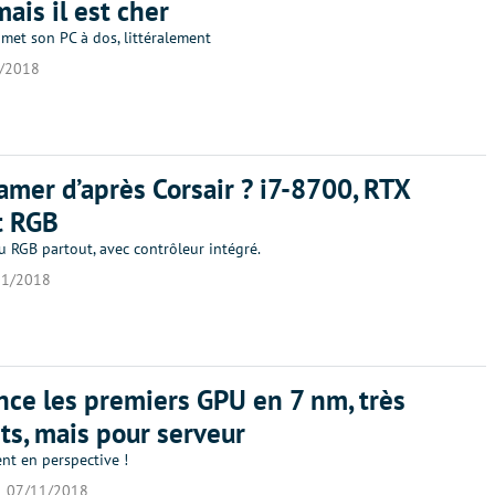
mais il est cher
met son PC à dos, littéralement
/2018
amer d’après Corsair ? i7-8700, RTX
t RGB
u RGB partout, avec contrôleur intégré.
11/2018
ce les premiers GPU en 7 nm, très
ts, mais pour serveur
t en perspective !
07/11/2018