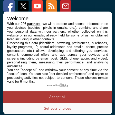
Facebook
Twitter
Youtube
RSS
Newsletter
Welcome
With our 226
partners
, we wish to store and access information on
ENTREPRISE
À PROPOS
your devices (cookies, pixels in emails, etc.), combine and share
your personal data with our partners, whether collected on this
website or in our emails, already held by some of us, or obtained
Confidentialité et Cookies
Contact
later, including in other contexts.
Processing this data (identifiers, browsing, preferences, purchases,
Mentions légales et CGU
loyalty programs, IP, postal addresses and emails, phone, precise
geolocation, etc.) allows developing and offering you services,
Préférences Cookies
content, commercial offers and ads across your devices and
screens (including by email, post, SMS, phone, audio, and video),
Qui sommes nous
personalising them, measuring their performance, and analysing
audiences.
You can "accept all" and withdraw your consent at any time via the
"cookie" icon
. You can also "set detailed preferences" and object to
processing activities not subject to consent. These choices remain
valid for 6 months.
powered by
© 2026 Galaxie Media Tous droits réservés
Accept all
Set your choices