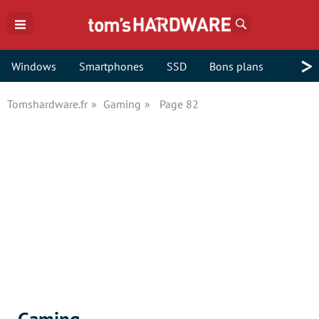
Rechercher
>
Windows
Smartphones
SSD
Bons plans
Tomshardware.fr
Gaming
Page 82