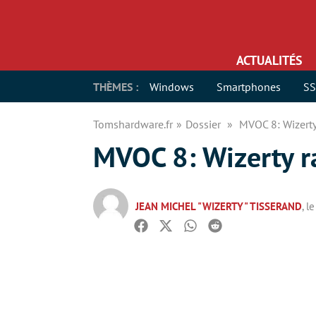
ACTUALITÉS
THÈMES :
Windows
Smartphones
S
Tomshardware.fr
Dossier
MVOC 8: Wizerty
MVOC 8: Wizerty r
JEAN MICHEL "WIZERTY" TISSERAND
, 
Facebook
Twitter
Whatsapp
Reddit