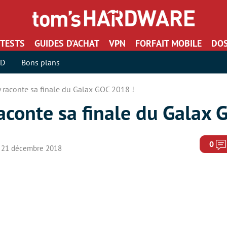
TESTS
GUIDES D’ACHAT
VPN
FORFAIT MOBILE
DOS
SD
Bons plans
 raconte sa finale du Galax GOC 2018 !
aconte sa finale du Galax 
0
le 21 décembre 2018