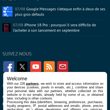
07/08
Google Messages s’attaque enfin à deux de ses
plus gros défauts
07/08
iPhone 18 Pro : pourquoi il sera difficile de
l’acheter à son lancement en septembre
SUIVEZ-NOUS
Facebook
Twitter
Youtube
RSS
Newsletter
Welcome
With our 226
partners
, we wish to store and access information on
ENTREPRISE
À PROPOS
your devices (cookies, pixels in emails, etc.), combine and share
your personal data with our partners, whether collected on this
website or in our emails, already held by some of us, or obtained
Confidentialité et Cookies
Contact
later, including in other contexts.
Processing this data (identifiers, browsing, preferences, purchases,
Mentions légales et CGU
loyalty programs, IP, postal addresses and emails, phone, precise
geolocation, etc.) allows developing and offering you services,