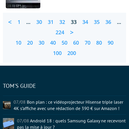
<
1
…
30
31
32
33
34
35
36
…
>
224
10
20
30
40
50
60
70
80
90
100
200
TOM'S GUIDE
07/08
Bon plan : ce vidéoprojecteur Hisense triple laser
4K s’affiche avec une rédaction de 390 € sur Amazon !
07/08
Android 18 : quels Samsung Galaxy ne recevront
pas la mise à jour ?