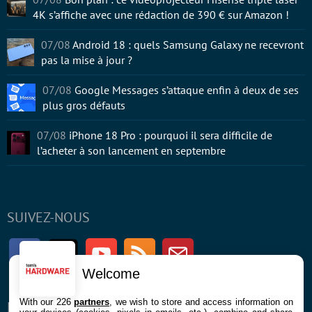
4K s’affiche avec une rédaction de 390 € sur Amazon !
07/08
Android 18 : quels Samsung Galaxy ne recevront
pas la mise à jour ?
07/08
Google Messages s’attaque enfin à deux de ses
plus gros défauts
07/08
iPhone 18 Pro : pourquoi il sera difficile de
l’acheter à son lancement en septembre
SUIVEZ-NOUS
Facebook
Twitter
Youtube
RSS
Newsletter
Welcome
With our 226
partners
, we wish to store and access information on
ENTREPRISE
À PROPOS