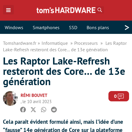
Rechercher
>
Windows
Smartphones
SSD
Bons plans
Tomshardware.fr
Informatique
Processeurs
Les Raptor
Lake-Refresh resteront des Core… de 13e génération
Les Raptor Lake-Refresh
resteront des Core… de 13e
génération
RÉMI BOUVET
Com
0
, le 10 avril 2023
Facebook
Twitter
Whatsapp
Reddit
Cela paraît évident formulé ainsi, mais l’idée d’une
“fausse” 14e génération de Core sur la plateforme