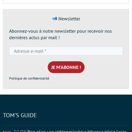
Newsletter
Abonnez-vous à notre newsletter pour recevoir nos
dernières actus par mail !
Adresse
e-
mail
*
Politique de confidentialité
TOM'S GUIDE
07/08
Bon plan : ce vidéoprojecteur Hisense triple laser