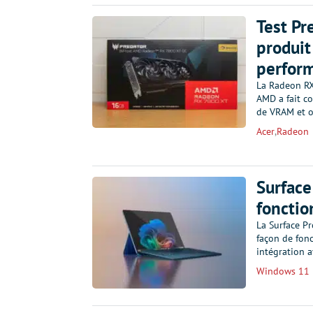
Test Pr
produit
perform
La Radeon RX
AMD a fait c
de VRAM et o
Acer
,
Radeon
Surface
fonctio
La Surface Pr
façon de fonc
intégration a
Windows 11