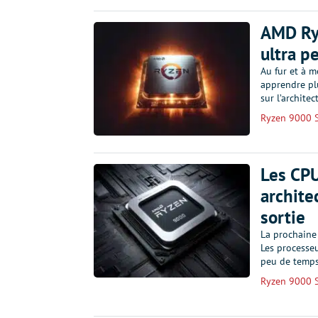
AMD Ry
ultra p
Au fur et à m
apprendre pl
sur l’archite
Ryzen 9000 S
Les CPU
archite
sortie
La prochaine
Les processeu
peu de temps
Ryzen 9000 S