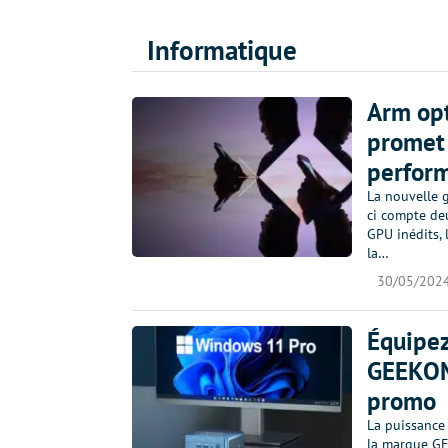
Informatique
Arm opt
promet 
perfor
La nouvelle g
ci compte de
GPU inédits,
la…
30/05/202
Équipez
GEEKOM 
promo
La puissance 
la marque GE