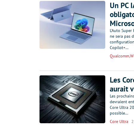
Un PC I
obligato
Microso
L’Auto Super 
ne sera pas d
configuration
Copilot+…
Qualcomm
,
W
Les Cor
aurait 
Les prochains
devraient en
Core Ultra 20
possible…
Core Ultra
2