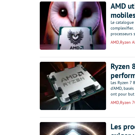
AMD uti
mobile
Le catalogue
complexifier.
processeurs 
AMD
,
Ryzen AI
Ryzen 
perform
Les Ryzen 7 
d’AMD, basés 
ont pour but
AMD
,
Ryzen 7
Les pro