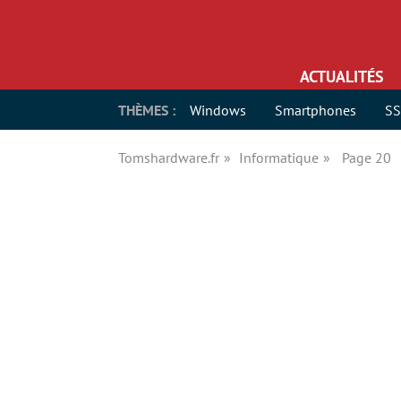
ACTUALITÉS
THÈMES :
Windows
Smartphones
S
Tomshardware.fr
Informatique
Page 20