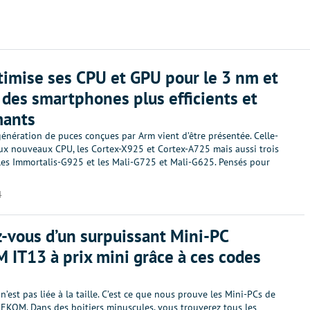
imise ses CPU et GPU pour le 3 nm et
des smartphones plus efficients et
mants
énération de puces conçues par Arm vient d’être présentée. Celle-
ux nouveaux CPU, les Cortex-X925 et Cortex-A725 mais aussi trois
 les Immortalis-G925 et les Mali-G725 et Mali-G625. Pensés pour
4
-vous d’un surpuissant Mini-PC
IT13 à prix mini grâce à ces codes
n’est pas liée à la taille. C’est ce que nous prouve les Mini-PCs de
EKOM. Dans des boitiers minuscules, vous trouverez tous les