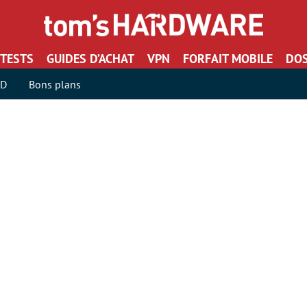
TESTS
GUIDES D’ACHAT
VPN
FORFAIT MOBILE
DOS
SD
Bons plans