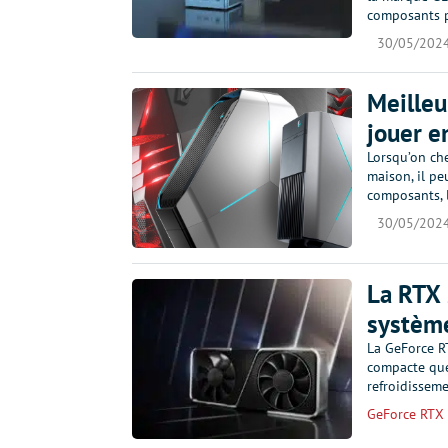
composants p
30/05/202
Meilleu
jouer e
Lorsqu’on ch
maison, il pe
composants, l
30/05/202
La RTX 
système
La GeForce R
compacte que
refroidisseme
GeForce RTX