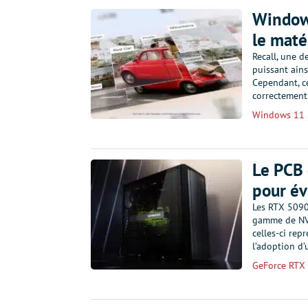
Windows
le maté
Recall, une d
puissant ain
Cependant, ce
correctement
Windows 11
Le PCB 
pour év
Les RTX 5090,
gamme de NVI
celles-ci re
l’adoption 
GeForce RTX