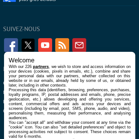
SUIVEZ-NOUS
Facebook
Twitter
Youtube
RSS
Newsletter
Welcome
With our 226
partners
, we wish to store and access information on
ENTREPRISE
À PROPOS
your devices (cookies, pixels in emails, etc.), combine and share
your personal data with our partners, whether collected on this
website or in our emails, already held by some of us, or obtained
Confidentialité et Cookies
Contact
later, including in other contexts.
Processing this data (identifiers, browsing, preferences, purchases,
Mentions légales et CGU
loyalty programs, IP, postal addresses and emails, phone, precise
geolocation, etc.) allows developing and offering you services,
Préférences Cookies
content, commercial offers and ads across your devices and
screens (including by email, post, SMS, phone, audio, and video),
Qui sommes nous
personalising them, measuring their performance, and analysing
audiences.
You can "accept all" and withdraw your consent at any time via the
"cookie" icon
. You can also "set detailed preferences" and object to
processing activities not subject to consent. These choices remain
valid for 6 months.