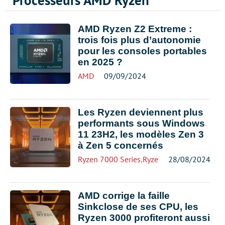
Processeurs AMD Ryzen
AMD Ryzen Z2 Extreme :
trois fois plus d’autonomie
pour les consoles portables
en 2025 ?
AMD
09/09/2024
Les Ryzen deviennent plus
performants sous Windows
11 23H2, les modèles Zen 3
à Zen 5 concernés
Ryzen 7000 Series
,
Ryzen 9000 Series
28/08/2024
,
Wind
AMD corrige la faille
Sinkclose de ses CPU, les
Ryzen 3000 profiteront aussi