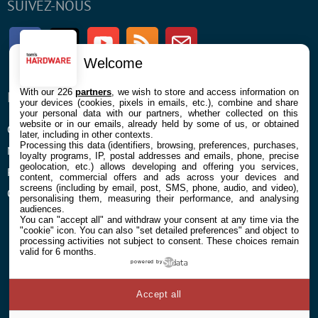
SUIVEZ-NOUS
Facebook
Twitter
Youtube
RSS
Newsletter
Welcome
With our 226
partners
, we wish to store and access information on
ENTREPRISE
À PROPOS
your devices (cookies, pixels in emails, etc.), combine and share
your personal data with our partners, whether collected on this
website or in our emails, already held by some of us, or obtained
Confidentialité et Cookies
Contact
later, including in other contexts.
Processing this data (identifiers, browsing, preferences, purchases,
Mentions légales et CGU
loyalty programs, IP, postal addresses and emails, phone, precise
geolocation, etc.) allows developing and offering you services,
Préférences Cookies
content, commercial offers and ads across your devices and
screens (including by email, post, SMS, phone, audio, and video),
Qui sommes nous
personalising them, measuring their performance, and analysing
audiences.
You can "accept all" and withdraw your consent at any time via the
"cookie" icon
. You can also "set detailed preferences" and object to
processing activities not subject to consent. These choices remain
valid for 6 months.
powered by
© 2026 Galaxie Media Tous droits réservés
Accept all