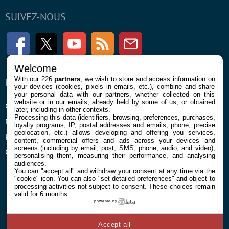
SUIVEZ-NOUS
Facebook
Twitter
Youtube
RSS
Newsletter
Welcome
With our 226
partners
, we wish to store and access information on
ENTREPRISE
À PROPOS
your devices (cookies, pixels in emails, etc.), combine and share
your personal data with our partners, whether collected on this
website or in our emails, already held by some of us, or obtained
Confidentialité et Cookies
Contact
later, including in other contexts.
Processing this data (identifiers, browsing, preferences, purchases,
Mentions légales et CGU
loyalty programs, IP, postal addresses and emails, phone, precise
geolocation, etc.) allows developing and offering you services,
Préférences Cookies
content, commercial offers and ads across your devices and
screens (including by email, post, SMS, phone, audio, and video),
Qui sommes nous
personalising them, measuring their performance, and analysing
audiences.
You can "accept all" and withdraw your consent at any time via the
"cookie" icon
. You can also "set detailed preferences" and object to
processing activities not subject to consent. These choices remain
valid for 6 months.
powered by
© 2026 Galaxie Media Tous droits réservés
Accept all