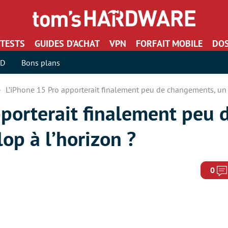
TESTS
GUIDES D’ACHAT
VPN
FORFAIT MOBILE
DOS
SD
Bons plans
L’iPhone 15 Pro apporterait finalement peu de changements, un f
porterait finalement peu 
op à l’horizon ?
0