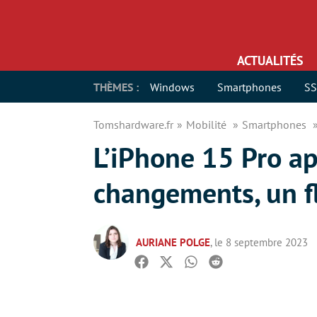
ACTUALITÉS
THÈMES :
Windows
Smartphones
S
Tomshardware.fr
Mobilité
Smartphones
L’iPhone 15 Pro ap
changements, un fl
AURIANE POLGE
, le 8 septembre 2023
Facebook
Twitter
Whatsapp
Reddit