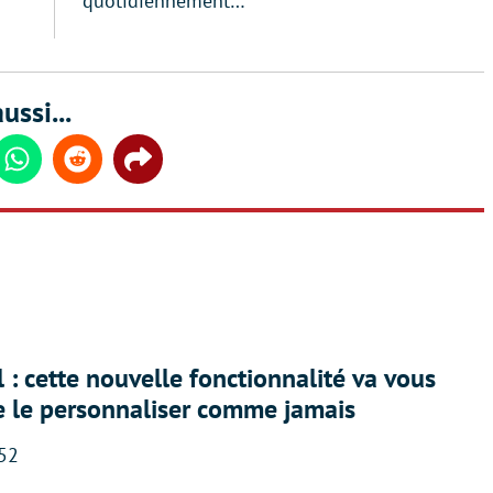
quotidiennement…
ussi...
din
Whatsapp
Reddit
Share
 : cette nouvelle fonctionnalité va vous
e le personnaliser comme jamais
:52