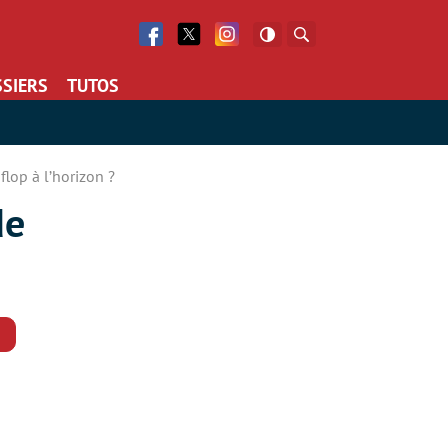
Facebook
Twitter
Facebook
Rechercher
SIERS
TUTOS
lop à l’horizon ?
de
Commentaires