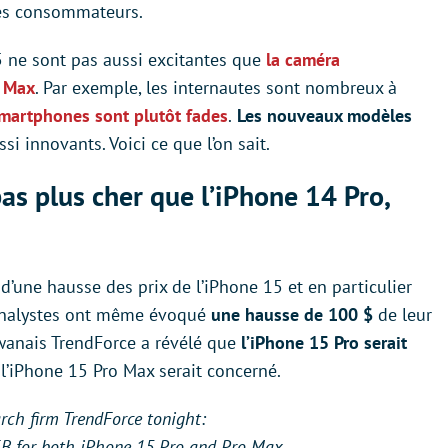
les consommateurs.
5 ne sont pas aussi excitantes que
la caméra
o Max
. Par exemple, les internautes sont nombreux à
 smartphones sont plutôt fades
.
Les nouveaux modèles
si innovants. Voici ce que l’on sait.
pas plus cher que l’iPhone 14 Pro,
’une hausse des prix de l’iPhone 15 et en particulier
 analystes ont même évoqué
une hausse de 100 $
de leur
aïwanais TrendForce a révélé que
l’iPhone 15 Pro serait
l l’iPhone 15 Pro Max serait concerné.
rch firm TrendForce tonight:
8GB for both iPhone 15 Pro and Pro Max