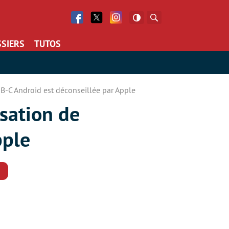
Facebook
Twitter
Facebook
Rechercher
SIERS
TUTOS
USB-C Android est déconseillée par Apple
isation de
pple
Commentaires