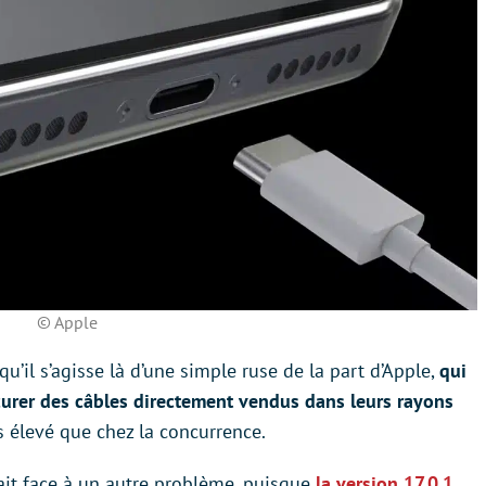
© Apple
qu’il s’agisse là d’une simple ruse de la part d’Apple,
qui
rocurer des câbles directement vendus dans leurs rayons
us élevé que chez la concurrence.
ait face à un autre problème, puisque
la version 17.0.1