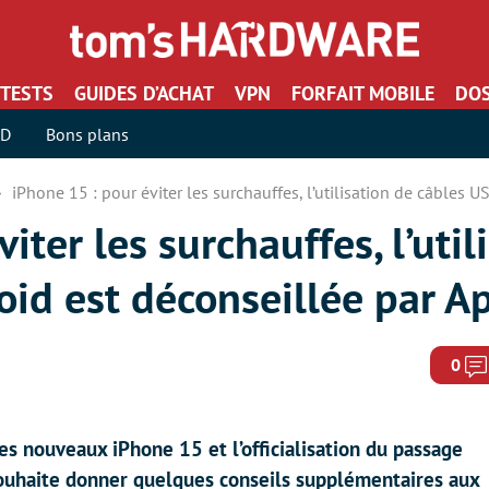
TESTS
GUIDES D’ACHAT
VPN
FORFAIT MOBILE
DOS
SD
Bons plans
iPhone 15 : pour éviter les surchauffes, l’utilisation de câbles 
iter les surchauffes, l’util
id est déconseillée par A
0
es nouveaux iPhone 15 et l’officialisation du passage
ouhaite donner quelques conseils supplémentaires aux