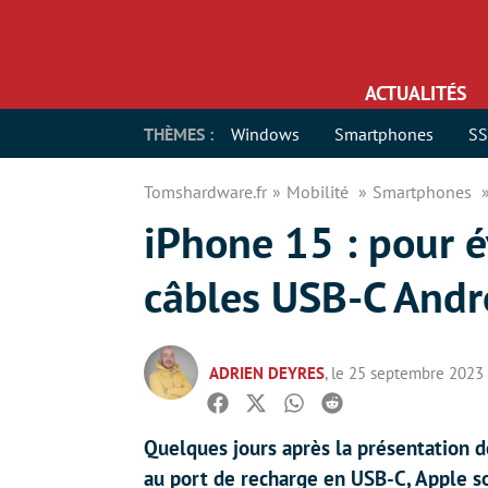
ACTUALITÉS
THÈMES :
Windows
Smartphones
S
Tomshardware.fr
Mobilité
Smartphones
iPhone 15 : pour év
câbles USB-C Andro
ADRIEN DEYRES
, le 25 septembre 2023
Facebook
Twitter
Whatsapp
Reddit
Quelques jours après la présentation d
au port de recharge en USB-C, Apple s