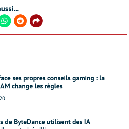
ussi...
din
Whatsapp
Reddit
Share
face ses propres conseils gaming : la
RAM change les règles
:20
 de ByteDance utilisent des IA