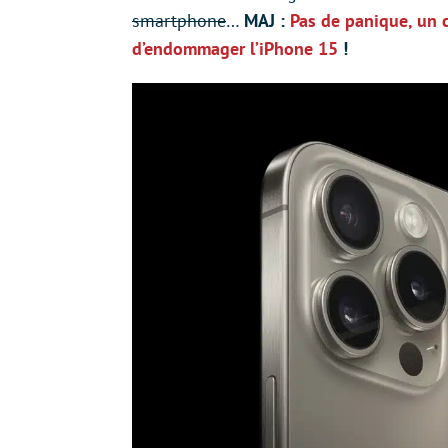
smartphone
…
MAJ :
Pas de panique, un 
d’endommager l’iPhone 15
!