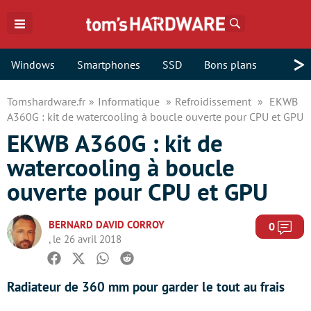
Rechercher
>
Windows
Smartphones
SSD
Bons plans
Tomshardware.fr
Informatique
Refroidissement
EKWB
A360G : kit de watercooling à boucle ouverte pour CPU et GPU
EKWB A360G : kit de
watercooling à boucle
ouverte pour CPU et GPU
BERNARD DAVID CORROY
Com
0
, le 26 avril 2018
Facebook
Twitter
Whatsapp
Reddit
Radiateur de 360 mm pour garder le tout au frais