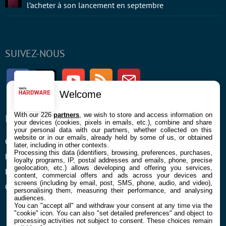
l’acheter à son lancement en septembre
SUIVEZ-NOUS
Facebook
Twitter
Youtube
RSS
Newsletter
Welcome
With our 226
partners
, we wish to store and access information on
ENTREPRISE
À PROPOS
your devices (cookies, pixels in emails, etc.), combine and share
your personal data with our partners, whether collected on this
website or in our emails, already held by some of us, or obtained
Confidentialité et Cookies
Contact
later, including in other contexts.
Processing this data (identifiers, browsing, preferences, purchases,
Mentions légales et CGU
loyalty programs, IP, postal addresses and emails, phone, precise
geolocation, etc.) allows developing and offering you services,
Préférences Cookies
content, commercial offers and ads across your devices and
screens (including by email, post, SMS, phone, audio, and video),
Qui sommes nous
personalising them, measuring their performance, and analysing
audiences.
You can "accept all" and withdraw your consent at any time via the
"cookie" icon
. You can also "set detailed preferences" and object to
processing activities not subject to consent. These choices remain