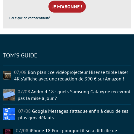
mail
*
Politique de confidentialité
TOM'S GUIDE
07/08
Bon plan : ce vidéoprojecteur Hisense triple laser
4K s’affiche avec une rédaction de 390 € sur Amazon !
07/08
Android 18 : quels Samsung Galaxy ne recevront
pas la mise à jour ?
07/08
Google Messages s’attaque enfin à deux de ses
plus gros défauts
07/08
iPhone 18 Pro : pourquoi il sera difficile de