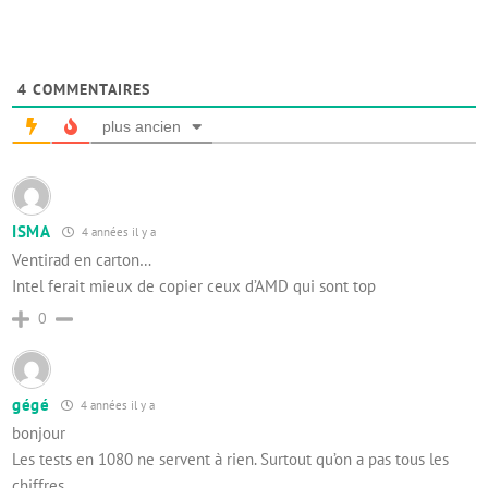
4
COMMENTAIRES
plus ancien
ISMA
4 années il y a
Ventirad en carton…
Intel ferait mieux de copier ceux d’AMD qui sont top
0
gégé
4 années il y a
bonjour
Les tests en 1080 ne servent à rien. Surtout qu’on a pas tous les
chiffres.