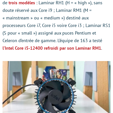
de
trois modèles
: Laminar RH1 (H = « high »), sans
doute réservé aux Core i9 ; Laminar RM1 (M =
« mainstream » ou « medium ») destiné aux
processeurs Core i7, Core i5 voire Core i3 ; Laminar RS1
(S pour « small ») assigné aux puces Pentium et
Celeron d’entrée de gamme. L’équipe de 163 a testé
l’Intel Core i5-12400 refroidi par son Laminar RM1
.