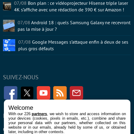
07/08
Bon plan : ce vidéoprojecteur Hisense triple laser
4K s’affiche avec une rédaction de 390 € sur Amazon !
07/08
Android 18 : quels Samsung Galaxy ne recevront
pas la mise à jour ?
07/08
Google Messages s’attaque enfin à deux de ses
plus gros défauts
SUIVEZ-NOUS
Facebook
Twitter
Youtube
RSS
Newsletter
Welcome
With our 226
partners
, we wish to store and access information on
ENTREPRISE
À PROPOS
your devices (cookies, pixels in emails, etc.), combine and share
your personal data with our partners, whether collected on this
website or in our emails, already held by some of us, or obtained
Confidentialité et Cookies
Contact
later, including in other contexts.