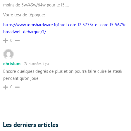
moins de 5w/43w/64w pour le i5….
Votre test de l’époque:
https://www.tomshardware.fr/intel-core-i7-5775c-et-core-i5-5675c-
broadwell-debarque/2/
0
chrislum
4 années il y a
Encore quelques degrés de plus et on pourra faire cuire le steak
pendant qu’on joue
0
Les derniers articles