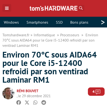
Rechercher
>
Windows
Smartphones
SSD
Bons plans
Tomshardware.fr
Informatique
Processeurs
Environ
70°C sous AIDA64 pour le Core i5-12400 refroidi par son
ventirad Laminar RM1
Environ 70°C sous AIDA64
pour le Core i5-12400
refroidi par son ventirad
Laminar RM1
RÉMI BOUVET
Com
4
, le 29 décembre 2021
Facebook
Twitter
Whatsapp
Reddit