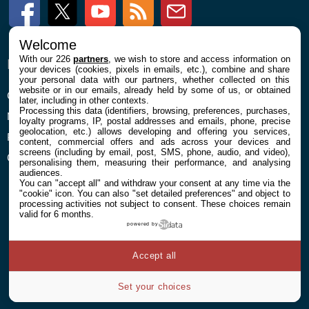
Facebook
Twitter
Youtube
RSS
Newsletter
Welcome
With our 226
partners
, we wish to store and access information on
ENTREPRISE
À PROPOS
your devices (cookies, pixels in emails, etc.), combine and share
your personal data with our partners, whether collected on this
website or in our emails, already held by some of us, or obtained
Confidentialité et Cookies
Contact
later, including in other contexts.
Processing this data (identifiers, browsing, preferences, purchases,
Mentions légales et CGU
loyalty programs, IP, postal addresses and emails, phone, precise
geolocation, etc.) allows developing and offering you services,
Préférences Cookies
content, commercial offers and ads across your devices and
screens (including by email, post, SMS, phone, audio, and video),
Qui sommes nous
personalising them, measuring their performance, and analysing
audiences.
You can "accept all" and withdraw your consent at any time via the
"cookie" icon
. You can also "set detailed preferences" and object to
processing activities not subject to consent. These choices remain
valid for 6 months.
powered by
© 2026 Galaxie Media Tous droits réservés
Accept all
Set your choices