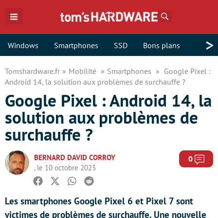
Rechercher
>
Windows
Smartphones
SSD
Bons plans
Tomshardware.fr
Mobilité
Smartphones
Google Pixel :
Android 14, la solution aux problèmes de surchauffe ?
Google Pixel : Android 14, la
solution aux problèmes de
surchauffe ?
BERNARD DAVID CORROY
Com
0
, le 10 octobre 2023
Facebook
Twitter
Whatsapp
Reddit
Les smartphones Google Pixel 6 et Pixel 7 sont
victimes de problèmes de surchauffe. Une nouvelle