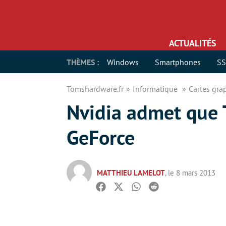
ACTUALITÉS
THÈMES :
Windows
Smartphones
S
Tomshardware.fr
Informatique
Cartes gr
Nvidia admet que
GeForce
MATTHIEU LAMELOT
, le 8 mars 2013
Facebook
Twitter
Whatsapp
Reddit