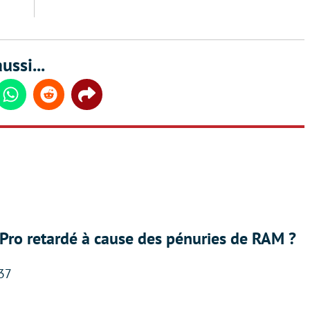
ussi...
din
Whatsapp
Reddit
Share
Pro retardé à cause des pénuries de RAM ?
:37