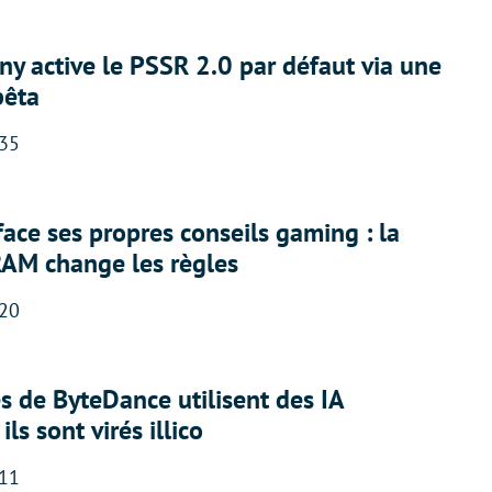
ny active le PSSR 2.0 par défaut via une
bêta
:35
face ses propres conseils gaming : la
RAM change les règles
:20
 de ByteDance utilisent des IA
ils sont virés illico
:11