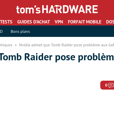
TESTS
GUIDES D’ACHAT
VPN
FORFAIT MOBILE
DOS
SD
Bons plans
aphiques
Nvidia admet que Tomb Raider pose problème aux Ge
 Tomb Raider pose problèm
0