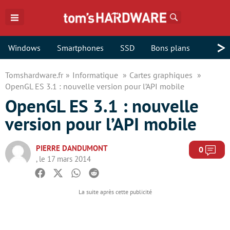
Rechercher
>
Windows
Smartphones
SSD
Bons plans
Tomshardware.fr
Informatique
Cartes graphiques
OpenGL ES 3.1 : nouvelle version pour l’API mobile
OpenGL ES 3.1 : nouvelle
version pour l’API mobile
PIERRE DANDUMONT
Com
0
, le 17 mars 2014
Facebook
Twitter
Whatsapp
Reddit