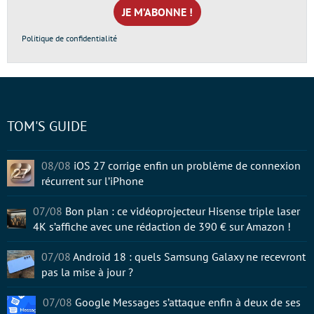
mail
*
Politique de confidentialité
TOM'S GUIDE
08/08
iOS 27 corrige enfin un problème de connexion
récurrent sur l’iPhone
07/08
Bon plan : ce vidéoprojecteur Hisense triple laser
4K s’affiche avec une rédaction de 390 € sur Amazon !
07/08
Android 18 : quels Samsung Galaxy ne recevront
pas la mise à jour ?
07/08
Google Messages s’attaque enfin à deux de ses