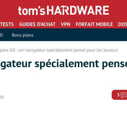
TESTS
GUIDES D’ACHAT
VPN
FORFAIT MOBILE
DOS
SD
Bons plans
pera GX : un navigateur spécialement pensé pour les joueurs
igateur spécialement pens
3
019