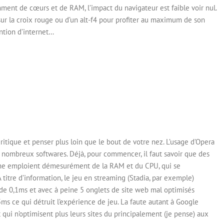
ent de cœurs et de RAM, l’impact du navigateur est faible voir nul.
ic sur la croix rouge ou d’un alt-f4 pour profiter au maximum de son
ention d’internet…
itique et penser plus loin que le bout de votre nez. L’usage d’Opera
e nombreux softwares. Déjà, pour commencer, il faut savoir que des
me emploient démesurément de la RAM et du CPU, qui se
 titre d’information, le jeu en streaming (Stadia, par exemple)
e 0,1ms et avec à peine 5 onglets de site web mal optimisés
ms ce qui détruit l’expérience de jeu. La faute autant à Google
 qui n’optimisent plus leurs sites du principalement (je pense) aux