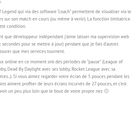
.
Legend qui via des software “coach” permettent de visualiser via le
s sur son match en cours (ou même à venir). La fonction limitatrice
te condition.
t que développeur indépendant j’aime laisser ma supervision web
x secondes pour se mettre à jour) pendant que je fais d’autres
ssurer que mes services tournent.
 jeux online en ce moment ont des périodes de “pause” (League of
by, Dead By Daylight avec ses lobby, Rocket League avec sa
utres..). Si vous aimez regarder votre écran de 5 pouces pendant les
ins aiment profiter de leurs écrans incurvés de 27 pouces, et c’est
 voir un peu plus loin que le bout de votre propre nez 🙂