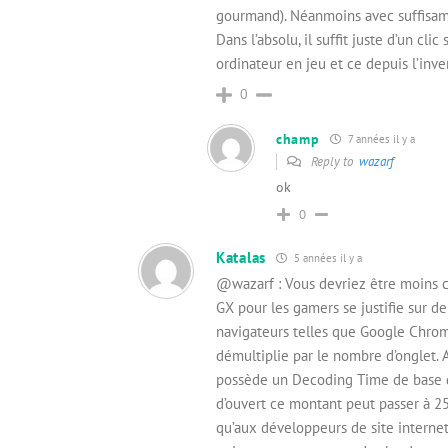
gourmand). Néanmoins avec suffisamm
Dans l’absolu, il suffit juste d’un cl
ordinateur en jeu et ce depuis l’inv
0
champ
7 années il y a
Reply to
wazarf
ok
0
Katalas
5 années il y a
@wazarf : Vous devriez être moins cr
GX pour les gamers se justifie sur d
navigateurs telles que Google Chro
démultiplie par le nombre d’onglet. A
possède un Decoding Time de base d
d’ouvert ce montant peut passer à 25
qu’aux développeurs de site internet