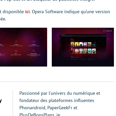
st disponible
ici
. Opera Software indique qu’une version
née.
Passionné par l'univers du numérique et
y
fondateur des plateformes influentes
Phonandroid, PaperGeekFr et
PlusDeBonsPlans, je…