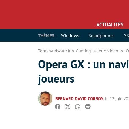
ACTUALITÉS
THÈMES :
Windows
Smartphones
S
Tomshardware.fr
Gaming
Jeux-vidéo
O
Opera GX : un nav
joueurs
BERNARD DAVID CORROY
, le 12 juin 2
Facebook
Twitter
Whatsapp
Reddit