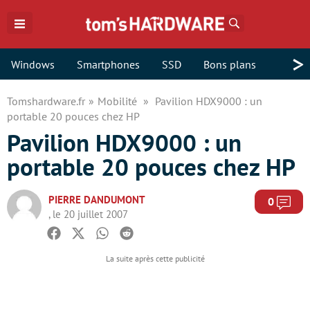
Rechercher
>
Windows
Smartphones
SSD
Bons plans
Tomshardware.fr
Mobilité
Pavilion HDX9000 : un
portable 20 pouces chez HP
Pavilion HDX9000 : un
portable 20 pouces chez HP
PIERRE DANDUMONT
Com
0
, le 20 juillet 2007
Facebook
Twitter
Whatsapp
Reddit