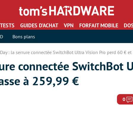
TESTS
GUIDES D’ACHAT
VPN
FORFAIT MOBILE
DOS
SD
Bons plans
Day : la serrure connectée SwitchBot Ultra Vision Pro perd 60 € e
rure connectée SwitchBot U
passe à 259,99 €
0