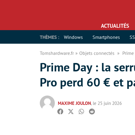
ACTUALITÉS
THÈMES :
Windows
Smartphones
S
Tomshardware.fr
Objets connectés
Prime 
Prime Day : la ser
Pro perd 60 € et 
MAXIME JOULON
, le 25 juin 2026
Facebook
Twitter
Whatsapp
Reddit